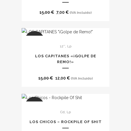
página
de
El
El
15,00
€
7,00
€
(IVA Incluido)
producto
precio
precio
original
actual
era:
es:
SALE
15,00 €.
7,00 €.
,
12''
Lp
LOS CAPITANES «¡GOLPE DE
REMO!»
El
El
15,00
€
12,00
€
(IVA Incluido)
precio
precio
original
actual
era:
es:
Este
SALE
15,00 €.
12,00 €.
,
Cd
Lp
producto
tiene
LOS CHICOS – ROCKPILE OF SHIT
múltiples