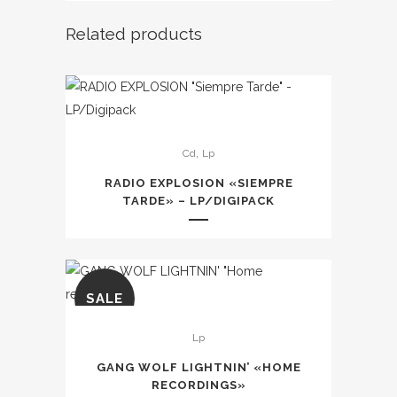
Related products
Este
,
Cd
Lp
producto
tiene
RADIO EXPLOSION «SIEMPRE
múltiples
TARDE» – LP/DIGIPACK
variantes.
Las
opciones
se
SALE
pueden
Lp
elegir
en
GANG WOLF LIGHTNIN’ «HOME
la
RECORDINGS»