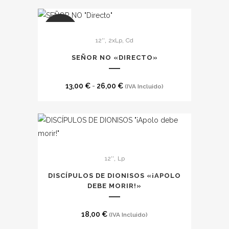
Este
SALE
,
,
12''
2xLp
Cd
producto
tiene
SEÑOR NO «DIRECTO»
múltiples
variantes.
Rango
13,00
€
-
26,00
€
(IVA Incluido)
Las
de
opciones
precios:
se
desde
pueden
13,00 €
elegir
hasta
,
12''
Lp
en
26,00 €
la
DISCÍPULOS DE DIONISOS «¡APOLO
DEBE MORIR!»
página
de
producto
18,00
€
(IVA Incluido)