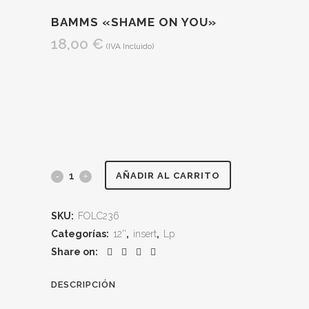
BAMMS «SHAME ON YOU»
18,00
€
(IVA Incluido)
BAMMS
AÑADIR AL CARRITO
"Shame
SKU:
FOLC236
on
Categorías:
12''
,
insert
,
Lp
you"
Share on:
quantity
DESCRIPCIÓN