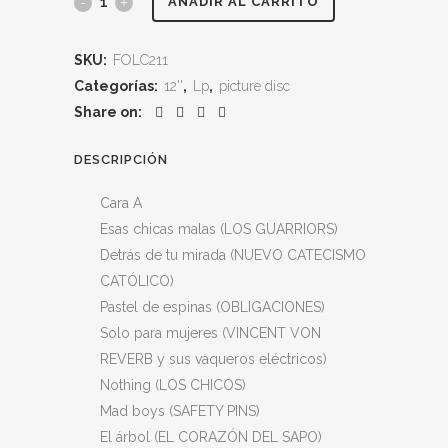
SEÑOR
AÑADIR AL CARRITO
NO
SKU:
FOLC211
"Vol.
Categorías:
12''
,
Lp
,
picture disc
1"
Share on:
(Picture
DESCRIPCIÓN
disc)
Cara A
quantity
Esas chicas malas (LOS GUARRIORS)
Detrás de tu mirada (NUEVO CATECISMO
CATÓLICO)
Pastel de espinas (OBLIGACIONES)
Solo para mujeres (VINCENT VON
REVERB y sus vaqueros eléctricos)
Nothing (LOS CHICOS)
Mad boys (SAFETY PINS)
El árbol (EL CORAZÓN DEL SAPO)