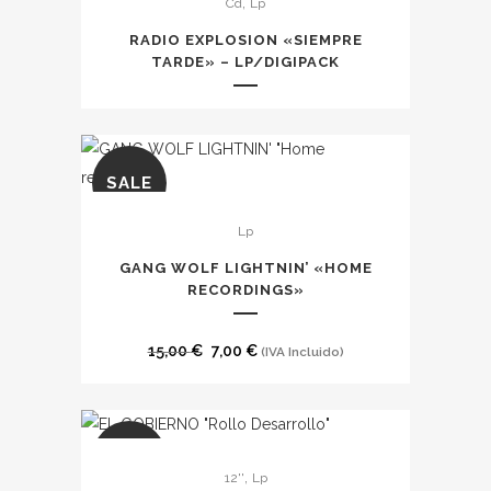
,
Cd
Lp
producto
tiene
RADIO EXPLOSION «SIEMPRE
múltiples
TARDE» – LP/DIGIPACK
variantes.
Las
opciones
se
SALE
pueden
Lp
elegir
en
GANG WOLF LIGHTNIN’ «HOME
la
RECORDINGS»
página
de
El
El
15,00
€
7,00
€
(IVA Incluido)
producto
precio
precio
original
actual
era:
es:
SALE
15,00 €.
7,00 €.
,
12''
Lp