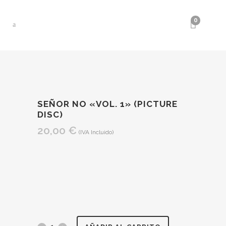
0
SEÑOR NO «VOL. 1» (PICTURE
DISC)
20,00
€
(IVA Incluido)