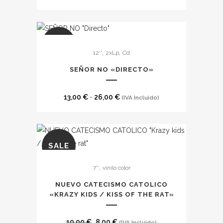
Este
SALE
,
,
12''
2xLp
Cd
producto
tiene
SEÑOR NO «DIRECTO»
múltiples
variantes.
Rango
13,00
€
-
26,00
€
(IVA Incluido)
Las
de
opciones
precios:
se
desde
pueden
SALE
13,00 €
Este
elegir
hasta
,
7''
vinilo color
producto
en
26,00 €
tiene
la
NUEVO CATECISMO CATOLICO
múltiples
«KRAZY KIDS / KISS OF THE RAT»
página
variantes.
de
Las
El
El
producto
10,00
€
8,00
€
(IVA Incluido)