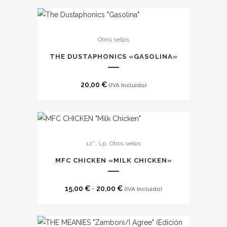
Otros sellos
THE DUSTAPHONICS «GASOLINA»
20,00
€
(IVA Incluido)
Este
,
,
12''
Lp
Otros sellos
producto
tiene
MFC CHICKEN «MILK CHICKEN»
múltiples
variantes.
Rango
15,00
€
-
20,00
€
(IVA Incluido)
Las
de
opciones
precios:
se