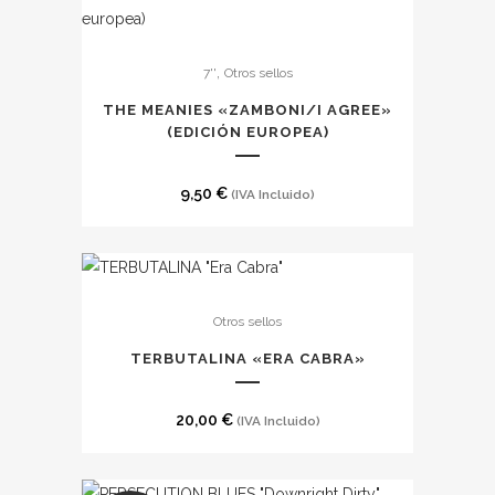
desde
pueden
15,00 €
elegir
hasta
,
7''
Otros sellos
en
20,00 €
la
THE MEANIES «ZAMBONI​​​/​​​I AGREE»
(EDICI​Ó​N EUROPEA)
página
de
producto
9,50
€
(IVA Incluido)
Otros sellos
TERBUTALINA «ERA CABRA»
20,00
€
(IVA Incluido)