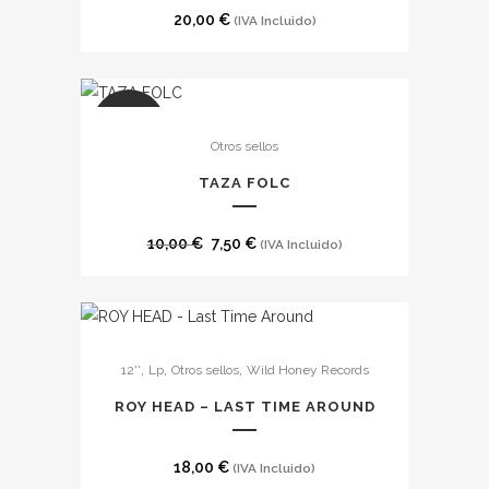
20,00
€
(IVA Incluido)
SALE
Otros sellos
TAZA FOLC
El
El
10,00
€
7,50
€
(IVA Incluido)
precio
precio
original
actual
era:
es:
10,00 €.
7,50 €.
,
,
,
12''
Lp
Otros sellos
Wild Honey Records
ROY HEAD – LAST TIME AROUND
18,00
€
(IVA Incluido)