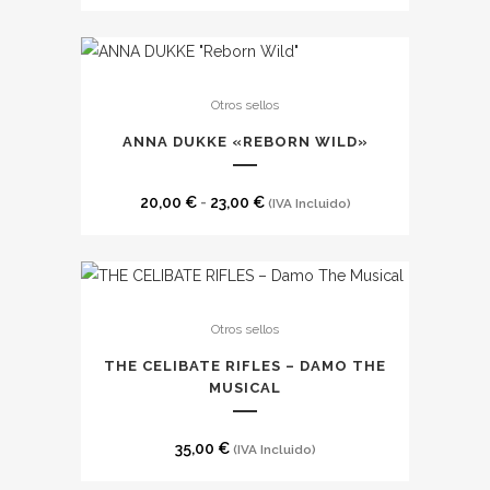
Este
Otros sellos
producto
tiene
ANNA DUKKE «REBORN WILD»
múltiples
variantes.
Rango
20,00
€
-
23,00
€
(IVA Incluido)
Las
de
opciones
precios:
se
desde
pueden
20,00 €
Otros sellos
elegir
hasta
en
THE CELIBATE RIFLES – DAMO THE
23,00 €
MUSICAL
la
página
de
35,00
€
(IVA Incluido)
producto