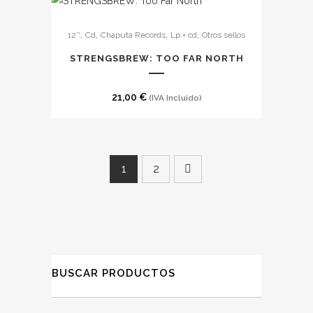
,
,
,
,
12''
Cd
Chaputa Records
Lp + cd
Otros sellos
STRENGSBREW: TOO FAR NORTH
21,00
€
(IVA Incluido)
1
2
BUSCAR PRODUCTOS