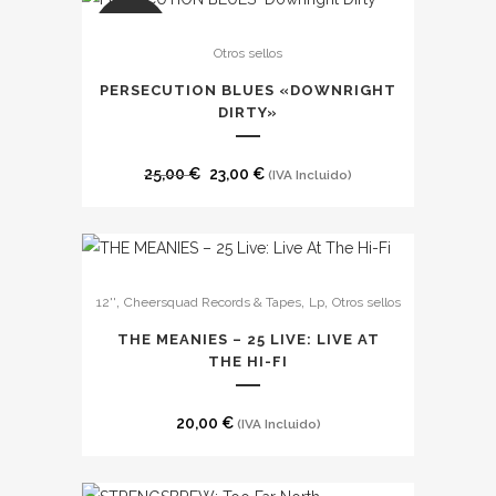
SALE
Otros sellos
PERSECUTION BLUES «DOWNRIGHT
DIRTY»
El
El
25,00
€
23,00
€
(IVA Incluido)
precio
precio
original
actual
era:
es:
25,00 €.
23,00 €.
,
,
,
12''
Cheersquad Records & Tapes
Lp
Otros sellos
THE MEANIES – 25 LIVE: LIVE AT
THE HI-FI
20,00
€
(IVA Incluido)