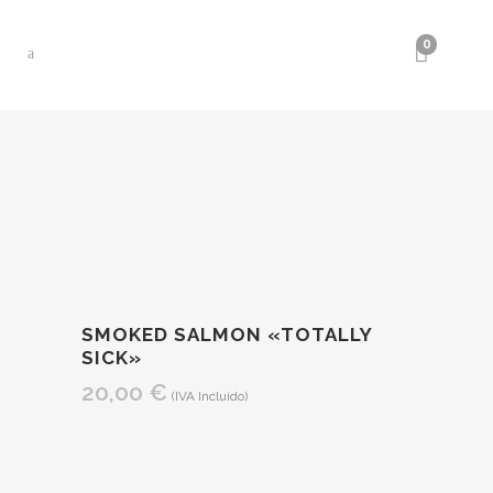
0
SMOKED SALMON «TOTALLY
SICK»
20,00
€
(IVA Incluido)