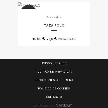
producto
SALE
Otros sellos
TAZA FOLC
El
El
10,00
€
7,50
€
(IVA Incluido)
precio
precio
original
actual
era:
es:
AVISOS LEGALES
10,00 €.
7,50 €.
POLÍTICA DE PRIVACIDAD
CONDICIONES DE COMPRA
POLÍTICA DE COOKIES
CONTACTO
VINCIDG™
DISEÑADO POR