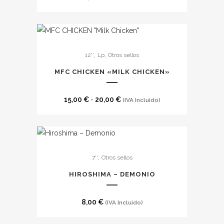
Este
,
,
12''
Lp
Otros sellos
producto
tiene
MFC CHICKEN «MILK CHICKEN»
múltiples
variantes.
Rango
15,00
€
-
20,00
€
(IVA Incluido)
Las
de
opciones
precios:
se
desde
pueden
15,00 €
,
7''
Otros sellos
elegir
hasta
en
HIROSHIMA – DEMONIO
20,00 €
la
página
8,00
€
(IVA Incluido)
de