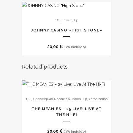
,
,
12''
insert
Lp
JOHNNY CASINO «HIGH STONE»
20,00
€
(IVA Incluido)
Related products
,
,
,
12''
Cheersquad Records & Tapes
Lp
Otros sellos
THE MEANIES – 25 LIVE: LIVE AT
THE HI-FI
20,00
€
(IVA Incluido)