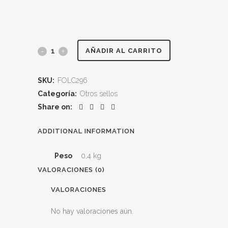
SMOKED
AÑADIR AL CARRITO
SALMON
SKU:
FOLC296
"Totally
Categoría:
Otros sellos
Sick"
Share on:
quantity
ADDITIONAL INFORMATION
Peso
0,4 kg
VALORACIONES (0)
VALORACIONES
No hay valoraciones aún.