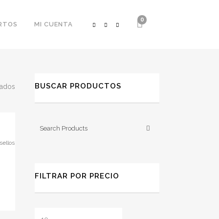
0
RTOS
MI CUENTA
BUSCAR PRODUCTOS
Ordenado
tados
por
los
sellos
últimos
FILTRAR POR PRECIO
Precio
Precio