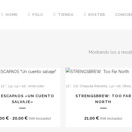
HOME
FOLC
TIENDA
ROSTER
CONCIE
Mostrando los 4 resul
,
,
,
,
,
,
,
12''
Lp
Lp + cd
vinilo color
12''
Cd
Chaputa Records
Lp + cd
Otros 
to
 ESCAPAOS «UN CUENTO
STRENGSBREW: TOO FAR
es
SALVAJE»
NORTH
s.
Rango
,00
€
-
20,00
€
21,00
€
(IVA Incluido)
(IVA Incluido)
es
de