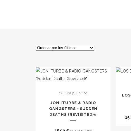
Este
produc
,
,
12''
2xLp
Lp + cd
tiene
LOS
múltipl
JON ITURBE & RADIO
GANGSTERS «SUDDEN
variante
DEATHS (REVISITED)»
Las
15
opcion
28,00
€