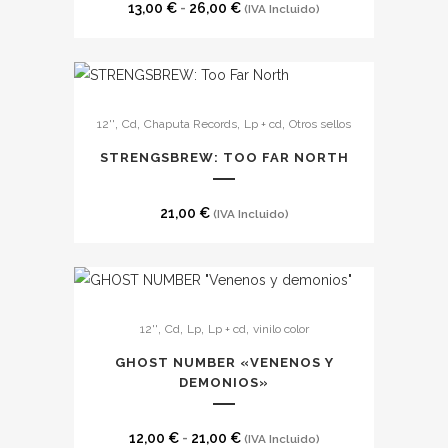
Rango
de
13,00
€
-
26,00
€
(IVA Incluido)
Las
de
producto
opciones
precios:
se
desde
pueden
13,00 €
,
,
,
,
12''
Cd
Chaputa Records
Lp + cd
Otros sellos
elegir
hasta
en
STRENGSBREW: TOO FAR NORTH
26,00 €
la
página
21,00
€
(IVA Incluido)
de
producto
Este
,
,
,
,
12''
Cd
Lp
Lp + cd
vinilo color
producto
tiene
GHOST NUMBER «VENENOS Y
múltiples
DEMONIOS»
variantes.
Las
Rango
12,00
€
-
21,00
€
(IVA Incluido)