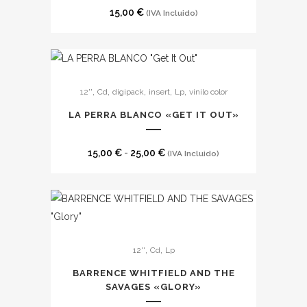
variantes.
15,00
€
(IVA Incluido)
Las
opciones
se
Este
pueden
,
,
,
,
,
12''
Cd
digipack
insert
Lp
vinilo color
producto
elegir
tiene
en
LA PERRA BLANCO «GET IT OUT»
múltiples
la
variantes.
página
Rango
15,00
€
-
25,00
€
(IVA Incluido)
Las
de
de
opciones
producto
precios:
se
desde
pueden
15,00 €
Este
elegir
hasta
,
,
12''
Cd
Lp
producto
en
25,00 €
tiene
la
BARRENCE WHITFIELD AND THE
múltiples
SAVAGES «GLORY»
página
variantes.