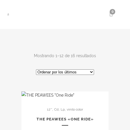
0
Ordenado
Mostrando 1–12 de 16 resultados
por
los
Este
últimos
,
,
,
12''
Cd
Lp
vinilo color
producto
tiene
THE PEAWEES «ONE RIDE»
múltiples