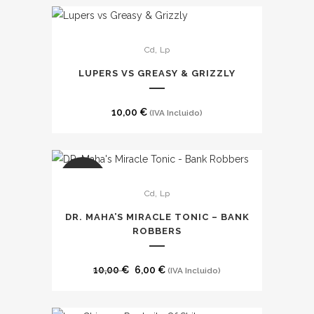
opciones
se
Este
,
Cd
Lp
pueden
producto
elegir
tiene
LUPERS VS GREASY & GRIZZLY
en
múltiples
la
variantes.
10,00
€
(IVA Incluido)
página
Las
de
opciones
producto
se
Este
pueden
SALE
,
Cd
Lp
producto
elegir
tiene
en
DR. MAHA’S MIRACLE TONIC – BANK
múltiples
ROBBERS
la
variantes.
página
Las
El
El
de
10,00
€
6,00
€
(IVA Incluido)
opciones
precio
precio
producto
se
original
actual