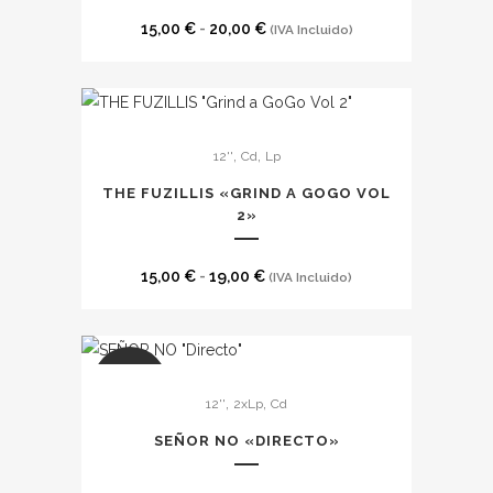
de
Las
Rango
producto
15,00
€
-
20,00
€
(IVA Incluido)
opciones
de
se
precios:
pueden
desde
Este
elegir
15,00 €
,
,
12''
Cd
Lp
producto
en
hasta
tiene
THE FUZILLIS «GRIND A GOGO VOL
la
20,00 €
múltiples
2»
página
variantes.
de
Las
Rango
15,00
€
-
19,00
€
(IVA Incluido)
producto
opciones
de
se
precios:
pueden
desde
Este
SALE
elegir
15,00 €
,
,
12''
2xLp
Cd
producto
en
hasta
tiene
SEÑOR NO «DIRECTO»
la
19,00 €
múltiples
página
variantes.