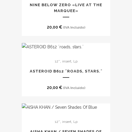
NINE BELOW ZERO «LIVE AT THE
la
MARQUEE»
página
de
20,00
€
(IVA Incluido)
producto
,
,
12''
insert
Lp
ASTEROID B612 ¨ROADS, STARS.¨
20,00
€
(IVA Incluido)
,
,
12''
insert
Lp
AISHA KHAN / SEVEN SHADES OF