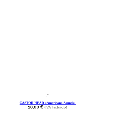
hasta
pueden
10,00 €
elegir
en
la
página
de
producto
7''
CASTOR HEAD «Americana Sounds»
10,00
€
(IVA Incluido)