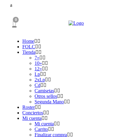
0
Home
FOLC
Tienda
7»
10»
12»
Lp
2xLp
Cd
Camisetas
Otros sellos
Segunda Mano
Roster
Conciertos
Mi cuenta
Mi cuenta
Carrito
Finalizar compra