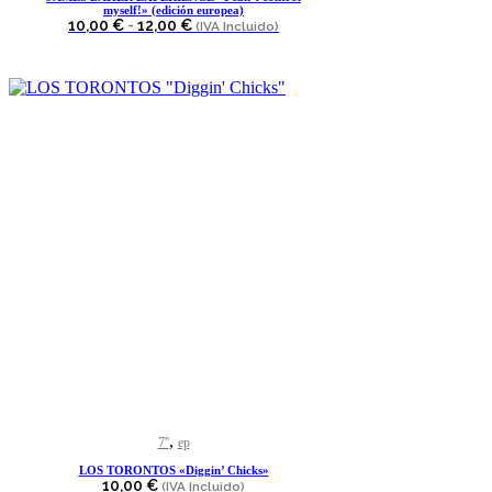
múltiples
myself!» (edición europea)
variantes.
Rango
10,00
€
-
12,00
€
(IVA Incluido)
Las
de
precios:
opciones
desde
se
10,00 €
pueden
hasta
elegir
12,00 €
en
la
página
de
producto
,
7''
ep
LOS TORONTOS «Diggin’ Chicks»
10,00
€
(IVA Incluido)