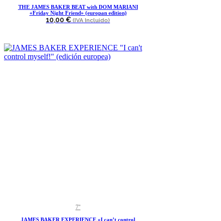
THE JAMES BAKER BEAT with DOM MARIANI
«Friday Night Friend» (europan edition)
10,00
€
(IVA Incluido)
Este
producto
7''
tiene
JAMES BAKER EXPERIENCE «I can’t control