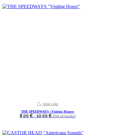
Este
producto
,
7''
vinilo color
tiene
THE SPEEDWAYS «Visiting Hours»
múltiples
Rango
8,00
€
-
10,00
€
(IVA Incluido)
variantes.
de
Las
precios:
opciones
desde
se
8,00 €