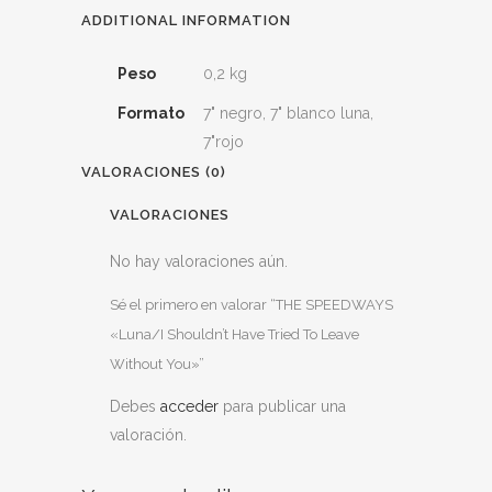
Have
ADDITIONAL INFORMATION
Tried
Peso
0,2 kg
To
Formato
7" negro, 7" blanco luna,
Leave
7"rojo
VALORACIONES (0)
Without
VALORACIONES
You"
quantity
No hay valoraciones aún.
Sé el primero en valorar “THE SPEEDWAYS
«Luna/I Shouldn’t Have Tried To Leave
Without You»”
Debes
acceder
para publicar una
valoración.