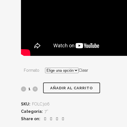
Formato
Clear
AÑADIR AL CARRITO
THE
SPEEDWAYS
SKU:
FOLC306
"Luna/I
Categoría:
7''
Share on:
Shouldn't