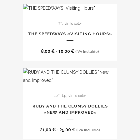
producto
Este
,
7''
vinilo color
producto
tiene
THE SPEEDWAYS «VISITING HOURS»
múltiples
variantes.
Rango
8,00
€
-
10,00
€
(IVA Incluido)
Las
de
opciones
precios:
se
desde
pueden
8,00 €
Este
elegir
hasta
,
,
12''
Lp
vinilo color
producto
en
10,00 €
tiene
la
RUBY AND THE CLUMSY DOLLIES
múltiples
«NEW AND IMPROVED»
página
variantes.
de
Las
Rango
producto
21,00
€
-
25,00
€
(IVA Incluido)
opciones
de