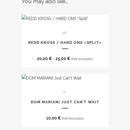
You may also like…
Este
10''
producto
tiene
REDD KROSS / HARD ONS «SPLIT»
múltiples
variantes.
Rango
20,00
€
-
25,00
€
(IVA Incluido)
Las
de
opciones
precios:
se
desde
pueden
20,00 €
7''
elegir
hasta
en
DOM MARIANI JUST CAN’T WAIT
25,00 €
la
página
10,00
€
(IVA Incluido)
de