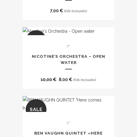
7,00
€
(IVA Incluido)
SALE
7''
NICOTINE’S ORCHESTRA – OPEN
WATER
El
El
10,00
€
8,00
€
(IVA Incluido)
precio
precio
original
actual
era:
es:
SALE
10,00 €.
8,00 €.
7''
BEN VAUGHN QUINTET «HERE