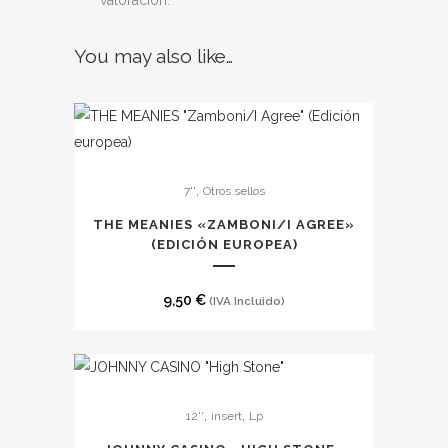
valoración.
You may also like…
,
7''
Otros sellos
THE MEANIES «ZAMBONI​​​/​​​I AGREE»
(EDICI​Ó​N EUROPEA)
9,50
€
(IVA Incluido)
,
,
12''
insert
Lp