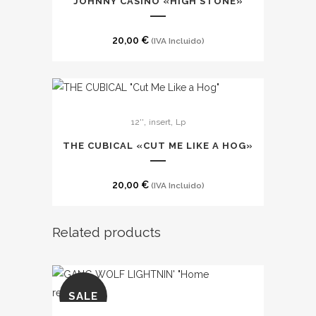
JOHNNY CASINO «HIGH STONE»
20,00
€
(IVA Incluido)
,
,
12''
insert
Lp
THE CUBICAL «CUT ME LIKE A HOG»
20,00
€
(IVA Incluido)
Related products
SALE