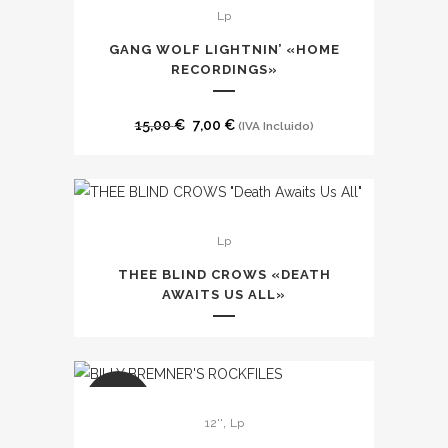
Lp
GANG WOLF LIGHTNIN’ «HOME
RECORDINGS»
El
El
15,00
€
7,00
€
(IVA Incluido)
precio
precio
original
actual
era:
es:
Este
15,00 €.
7,00 €.
Lp
producto
tiene
THEE BLIND CROWS «DEATH
múltiples
AWAITS US ALL»
variantes.
Las
opciones
se
SALE
,
12''
Lp
pueden