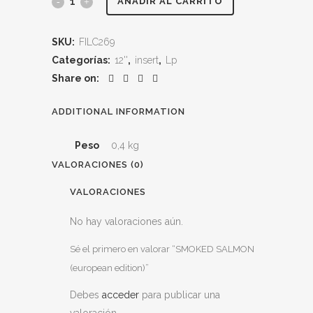
SMOKED
AÑADIR AL CARRITO
SALMON
SKU:
FILC269
(european
Categorías:
12''
,
insert
,
Lp
edition)
Share on:
quantity
ADDITIONAL INFORMATION
Peso
0,4 kg
VALORACIONES (0)
VALORACIONES
No hay valoraciones aún.
Sé el primero en valorar “SMOKED SALMON
(european edition)”
Debes
acceder
para publicar una