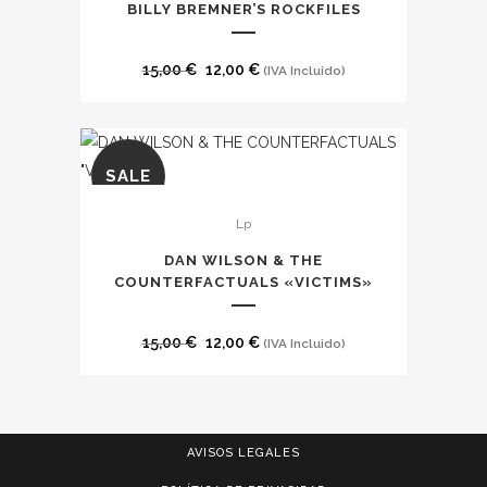
elegir
BILLY BREMNER’S ROCKFILES
en
la
El
El
15,00
€
12,00
€
(IVA Incluido)
página
precio
precio
de
original
actual
producto
era:
es:
SALE
15,00 €.
12,00 €.
Lp
DAN WILSON & THE
COUNTERFACTUALS «VICTIMS»
El
El
15,00
€
12,00
€
(IVA Incluido)
precio
precio
original
actual
era:
es:
AVISOS LEGALES
15,00 €.
12,00 €.