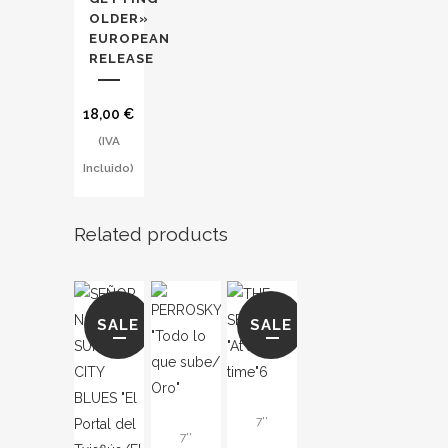
OLDER»
EUROPEAN
RELEASE
18,00
€
(IVA
Incluido)
Related products
SALE
SALE
7''
7''