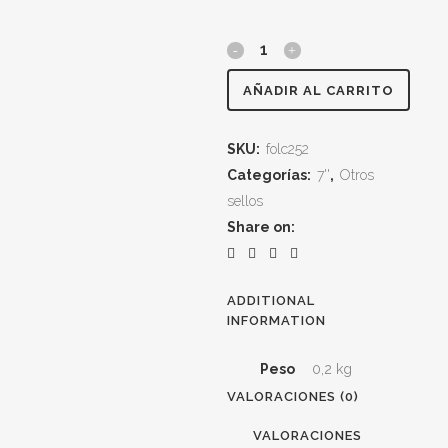
THE
MEANIES
AÑADIR AL CARRITO
"Zamboni​​​
SKU:
folc252
/​​​
Categorías:
7''
,
Otros
I
sellos
Share on:
Agree"
(Edici​
ADDITIONAL
ó​
INFORMATION
n
Peso
0,2 kg
europea)
VALORACIONES (0)
quantity
VALORACIONES