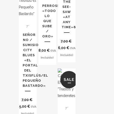
THE
PERROSKY
SEE​-​
«TODO
SAW
LO
«AT
QUE
ANY
SUBE​
7''
TIME»6
/​
SEÑOR
ORO»
NO /
7,00
€
SUMISION
El
El
6,00
€
(IVA
CITY
8,00
€
(IVA
precio
precio
BLUES
Incluido)
Incluido)
«EL
original
actual
PORTAL
era:
es:
DEL
7,00 €.
6,00 €.
TXISFLÚS/EL
SALE
PEQUEÑO
BASTARDO»
7,00
€
El
El
5,00
€
(IVA
7''
precio
precio
Incluido)