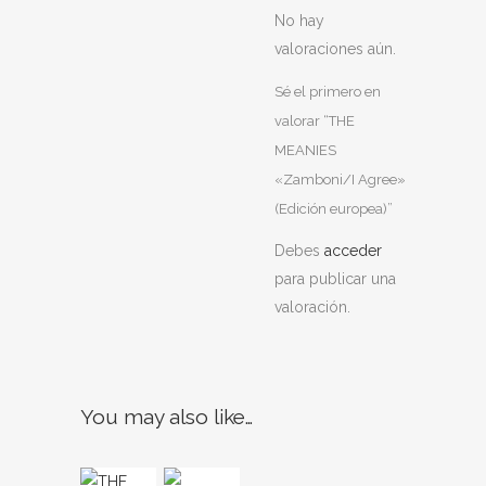
No hay
valoraciones aún.
Sé el primero en
valorar “THE
MEANIES
«Zamboni​​​/​​​I Agree»
(Edici​ó​n europea)”
Debes
acceder
para publicar una
valoración.
You may also like…