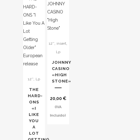
,
,
12''
insert
Lp
JOHNNY
CASINO
«HIGH
,
12''
Lp
STONE»
THE
HARD-
20,00
€
ONS
(IVA
«I
LIKE
Incluido)
YOU
A
LOT
GETTING