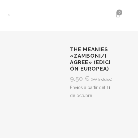
0
THE MEANIES
«ZAMBONI​​​/​​​I
AGREE» (EDICI​
Ó​N EUROPEA)
9,50
€
(IVA Incluido)
Envíos a partir del 11
de octubre.