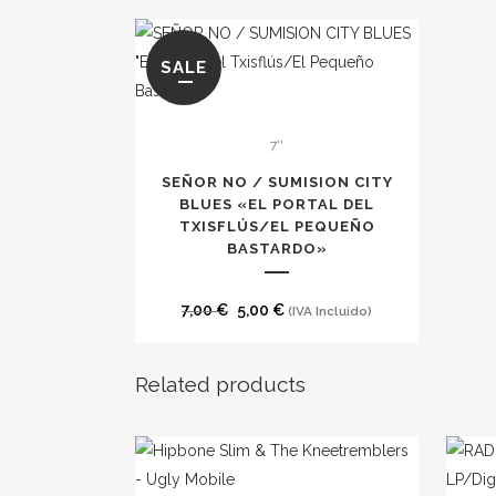
SALE
7''
SEÑOR NO / SUMISION CITY
BLUES «EL PORTAL DEL
TXISFLÚS/EL PEQUEÑO
BASTARDO»
El
El
7,00
€
5,00
€
(IVA Incluido)
precio
precio
original
actual
Related products
era:
es:
7,00 €.
5,00 €.