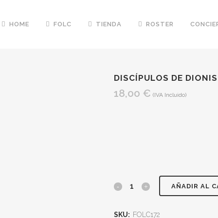
HOME
FOLC
TIENDA
ROSTER
CONCIE
DISCÍPULOS DE DIONI
18,00
€
(IVA Incluido)
DISCÍPULOS
AÑADIR AL 
DE
SKU:
FOLC172