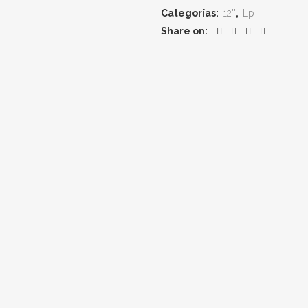
DIONISOS
Categorías:
12''
,
Lp
"¡Apolo
Share on:
debe
morir!"
quantity