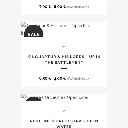
El
El
7,00
€
6,00
€
(IVA Incluido)
precio
precio
original
actual
era:
es:
SALE
7,00 €.
6,00 €.
7''
KING JARTUR & HIS LORDS – UP IN
THE BATTLEMENT
El
El
6,50
€
4,00
€
(IVA Incluido)
precio
precio
original
actual
era:
es:
SALE
6,50 €.
4,00 €.
7''
NICOTINE’S ORCHESTRA – OPEN
WATER