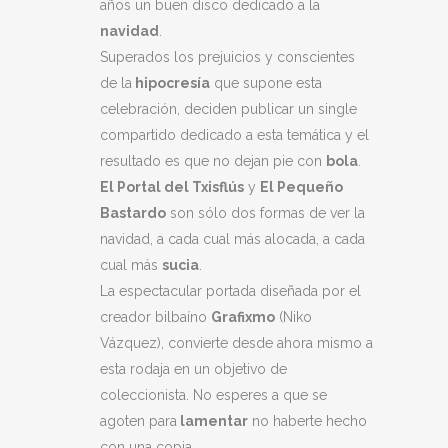
años un buen disco dedicado a la
Bastardo"
navidad
.
Superados los prejuicios y conscientes
quantity
de la
hipocresía
que supone esta
celebración, deciden publicar un single
compartido dedicado a esta temática y el
resultado es que no dejan pie con
bola
.
El Portal del Txisflús
y
El Pequeño
Bastardo
son sólo dos formas de ver la
navidad, a cada cual más alocada, a cada
cual más
sucia
.
La espectacular portada diseñada por el
creador bilbaíno
Grafixmo
(Niko
Vázquez), convierte desde ahora mismo a
esta rodaja en un objetivo de
coleccionista. No esperes a que se
agoten para
lamentar
no haberte hecho
con una copia.