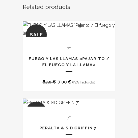
Related products
SALE
7''
FUEGO Y LAS LLAMAS «PAJARITO /
EL FUEGO Y LA LLAMA»
El
El
8,50
€
7,00
€
(IVA Incluido)
precio
precio
original
actual
era:
es:
SALE
8,50 €.
7,00 €.
7''
PERALTA & SID GRIFFIN 7″