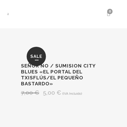
0
SALE
SEÑOR NO / SUMISION CITY
BLUES «EL PORTAL DEL
TXISFLÚS/EL PEQUEÑO
BASTARDO»
7,00
€
5,00
€
El
El
(IVA Incluido)
precio
precio
original
actual
era:
es:
7,00 €.
5,00 €.