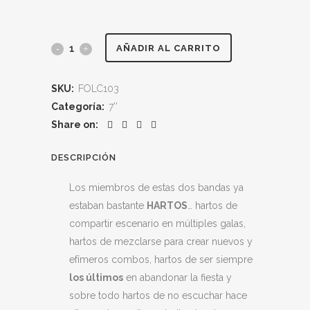
SEÑOR
AÑADIR AL CARRITO
NO
SKU:
FOLC103
/
Categoría:
7''
SUMISION
Share on:
CITY
DESCRIPCIÓN
BLUES
Los miembros de estas dos bandas ya
"El
estaban bastante
HARTOS
… hartos de
compartir escenario en múltiples galas,
Portal
hartos de mezclarse para crear nuevos y
del
efímeros combos, hartos de ser siempre
los últimos
en abandonar la fiesta y
Txisflús/El
sobre todo hartos de no escuchar hace
Pequeño