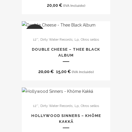
20,00
€
(IVA Incluido)
SALE
,
,
,
12''
Dirty Water Records
Lp
Otros sellos
DOUBLE CHEESE – THEE BLACK
ALBUM
El
El
20,00
€
15,00
€
(IVA Incluido)
precio
precio
original
actual
era:
es:
Este
20,00 €.
15,00 €.
,
,
,
12''
Dirty Water Records
Lp
Otros sellos
producto
tiene
HOLLYWOOD SINNERS – KHÖME
múltiples
KAKKÄ
variantes.