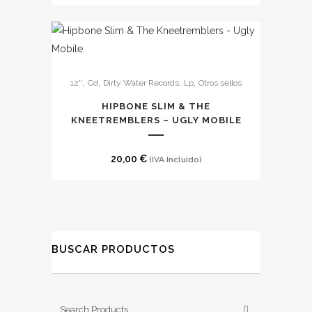
Las
opciones
se
pueden
,
,
,
,
12''
Cd
Dirty Water Records
Lp
Otros sellos
elegir
en
HIPBONE SLIM & THE
la
KNEETREMBLERS – UGLY MOBILE
página
de
20,00
€
(IVA Incluido)
producto
BUSCAR PRODUCTOS