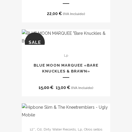
la
página
22,00
€
(IVA Incluido)
de
producto
SALE
Lp
BLUE MOON MARQUEE «BARE
KNUCKLES & BRAWN»
El
El
15,00
€
13,00
€
(IVA Incluido)
precio
precio
original
actual
era:
es:
15,00 €.
13,00 €.
,
,
,
,
12''
Cd
Dirty Water Records
Lp
Otros sellos