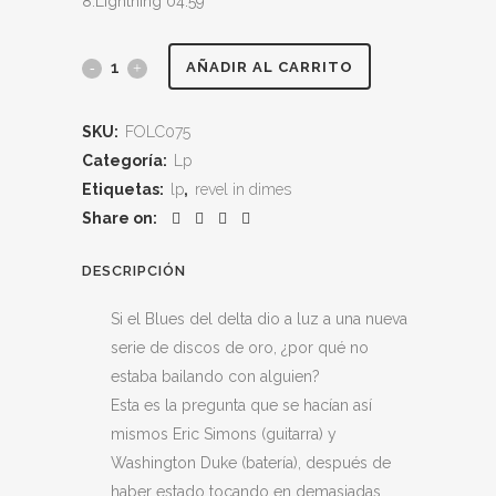
8.Lightning 04:59
Revel
AÑADIR AL CARRITO
in
SKU:
FOLC075
Dimes
Categoría:
Lp
quantity
Etiquetas:
lp
,
revel in dimes
Share on:
DESCRIPCIÓN
Si el Blues del delta dio a luz a una nueva
serie de discos de oro, ¿por qué no
estaba bailando con alguien?
Esta es la pregunta que se hacían así
mismos Eric Simons (guitarra) y
Washington Duke (batería), después de
haber estado tocando en demasiadas