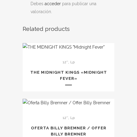
Debes
acceder
para publicar una
valoración.
Related products
Este
,
12''
Lp
producto
tiene
THE MIDNIGHT KINGS «MIDNIGHT
múltiples
FEVER»
variantes.
Las
opciones
se
,
12''
Lp
pueden
elegir
OFERTA BILLY BREMNER / OFFER
en
BILLY BREMNER