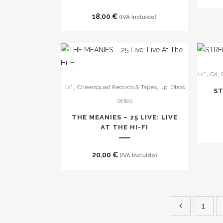
opcion
18,00
€
(IVA Incluido)
se
pueden
elegir
en
la
,
,
12''
Cd
página
,
,
,
12''
Cheersquad Records & Tapes
Lp
Otros
S
de
sellos
produc
THE MEANIES – 25 LIVE: LIVE
AT THE HI-FI
20,00
€
(IVA Incluido)
1