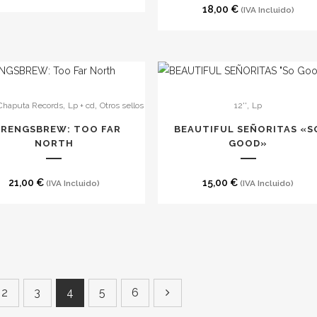
es
de
18,00
€
(IVA Incluido)
precios:
desde
15,00 €
hasta
20,00 €
,
,
,
Chaputa Records
Lp + cd
Otros sellos
12''
Lp
TRENGSBREW: TOO FAR
BEAUTIFUL SEÑORITAS «S
NORTH
GOOD»
to
21,00
€
15,00
€
(IVA Incluido)
(IVA Incluido)
2
3
4
5
6