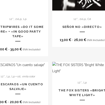
Este
,
,
,
,
12''
2xLp
Lp
12''
2xLp
Cd
to
producto
tiene
 TRIPWIRES «DO IT SOME
SEÑOR NO «DIRECTO»
es
RE» + «IN GOOD PARTY
múltiples
TAPE»
s.
variantes.
Rango
13,00
€
-
26,00
€
(IVA Incluido)
Las
de
Rango
,00
€
-
35,00
€
(IVA Incluido)
es
opciones
precios:
de
se
desde
precios:
pueden
13,00 €
desde
elegir
hasta
20,00 €
en
,
,
,
26,00 €
12''
Lp
Lp + cd
vinilo color
to
hasta
la
,
12''
Lp
 ESCAPAOS «UN CUENTO
35,00 €
página
es
SALVAJE»
THE FOX SISTERS «BRIGH
de
s.
WHITE LIGHT»
to
producto
Rango
,00
€
-
20,00
€
(IVA Incluido)