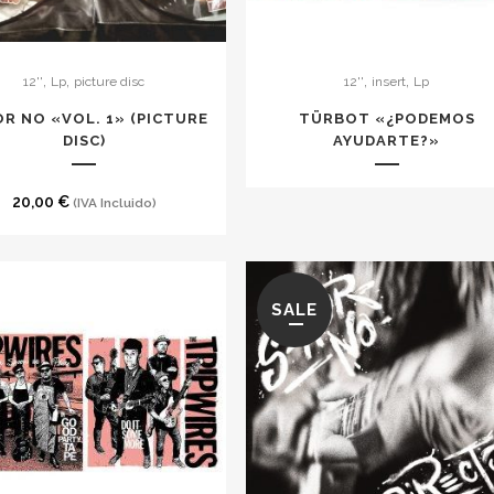
Este
,
,
,
,
12''
Lp
picture disc
12''
insert
Lp
producto
tiene
R NO «VOL. 1» (PICTURE
T​Ü​RBOT «​¿​PODEMOS
DISC)
múltiples
AYUDARTE​?​»
variantes.
Las
20,00
€
(IVA Incluido)
opciones
se
pueden
SALE
elegir
en
la
página
de
producto