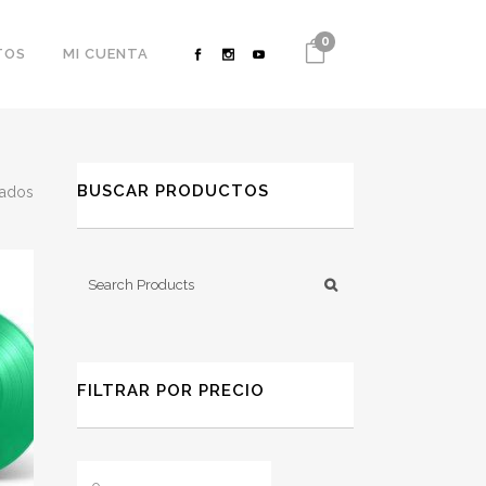
0
TOS
MI CUENTA
BUSCAR PRODUCTOS
Ordenado
tados
por
los
últimos
FILTRAR POR PRECIO
Precio
Precio