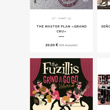
,
,
12''
insert
Lp
THE MASTER PLAN «GRAND
SEÑO
CRU»
20,00
€
(IVA Incluido)