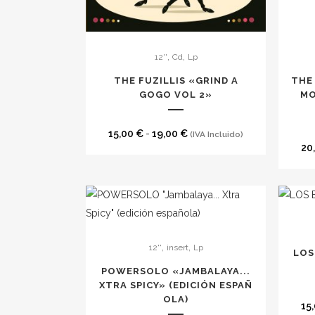
Este
Este
,
,
12''
Cd
Lp
producto
produc
tiene
tiene
THE FUZILLIS «GRIND A
THE
múltiples
GOGO VOL 2»
múltipl
MO
variantes.
variante
Las
Las
Rango
15,00
€
-
19,00
€
(IVA Incluido)
20
opciones
opcion
de
se
se
precios:
pueden
pueden
desde
elegir
elegir
15,00 €
Este
en
en
hasta
produc
la
la
19,00 €
,
,
12''
insert
Lp
tiene
LOS
página
página
múltipl
POWERSOLO «JAMBALAYA​.​.​.
de
de
XTRA SPICY» (EDICI​Ó​N ESPA​Ñ​
variante
producto
produc
OLA)
Las
15