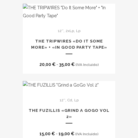
pueden
elegir
en
Este
la
,
,
12''
2xLp
Lp
producto
página
tiene
THE TRIPWIRES «DO IT SOME
de
múltiples
MORE» + «IN GOOD PARTY TAPE»
producto
variantes.
Las
Rango
20,00
€
-
35,00
€
(IVA Incluido)
opciones
de
se
precios:
pueden
desde
Este
elegir
20,00 €
,
,
12''
Cd
Lp
producto
en
hasta
tiene
THE FUZILLIS «GRIND A GOGO VOL
la
35,00 €
múltiples
2»
página
variantes.
de
Las
Rango
15,00
€
-
19,00
€
(IVA Incluido)
producto