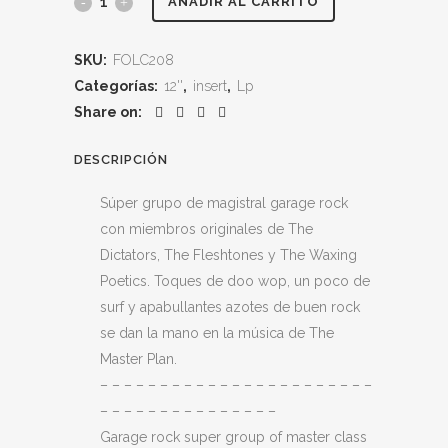
THE
AÑADIR AL CARRITO
MASTER
SKU:
FOLC208
PLAN
Categorías:
12''
,
insert
,
Lp
"Grand
Share on:
Cru"
DESCRIPCIÓN
quantity
Súper grupo de magistral garage rock
con miembros originales de The
Dictators, The Fleshtones y The Waxing
Poetics. Toques de doo wop, un poco de
surf y apabullantes azotes de buen rock
se dan la mano en la música de The
Master Plan.
– – – – – – – – – – – – – – – – – – – – – – –
– – – – – – – – – – – – – – –
Garage rock super group of master class