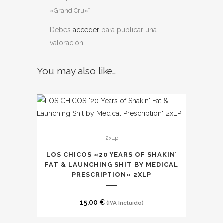
«Grand Cru»”
Debes
acceder
para publicar una
valoración.
You may also like…
Este
2xLp
producto
tiene
LOS CHICOS «20 YEARS OF SHAKIN’
múltiples
FAT & LAUNCHING SHIT BY MEDICAL
PRESCRIPTION» 2XLP
variantes.
Las
15,00
€
(IVA Incluido)
opciones
se