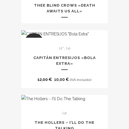
tiene
THEE BLIND CROWS «DEATH
múltiples
AWAITS US ALL»
variantes.
Las
opciones
se
SALE
,
12''
Lp
pueden
elegir
CAPITÁN ENTRESIJOS «BOLA
en
EXTRA»
la
página
El
El
12,00
€
10,00
€
(IVA Incluido)
de
precio
precio
producto
original
actual
era:
es:
12,00 €.
10,00 €.
Lp
THE HOLLERS – I’LL DO THE
TALKING