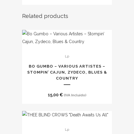
opciones
de
se
precios:
Related products
pueden
desde
elegir
15,00 €
en
hasta
la
19,00 €
página
Lp
de
producto
BO GUMBO – VARIOUS ARTISTES –
STOMPIN’ CAJUN, ZYDECO, BLUES &
COUNTRY
15,00
€
(IVA Incluido)
Este
Lp
producto