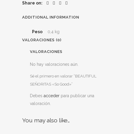
Good"
Share on:
quantity
ADDITIONAL INFORMATION
Peso
0,4 kg
VALORACIONES (0)
VALORACIONES
No hay valoraciones aún.
Sé el primero en valorar “BEAUTIFUL
SEÑORITAS «So Good»”
Debes
acceder
para publicar una
valoración.
You may also like…