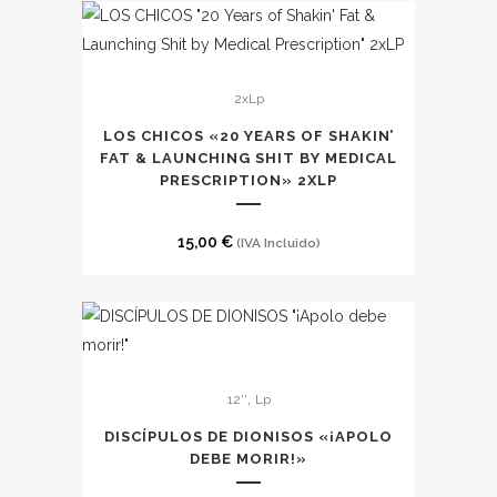
Este
2xLp
producto
tiene
LOS CHICOS «20 YEARS OF SHAKIN’
múltiples
FAT & LAUNCHING SHIT BY MEDICAL
PRESCRIPTION» 2XLP
variantes.
Las
15,00
€
(IVA Incluido)
opciones
se
pueden
elegir
en
la
,
12''
Lp
página
DISCÍPULOS DE DIONISOS «¡APOLO
de
DEBE MORIR!»
producto