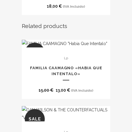
18,00
€
(IVA Incluido)
Related products
SALE
Lp
FAMILIA CAAMAGNO «HABIA QUE
INTENTALO»
El
El
15,00
€
13,00
€
(IVA Incluido)
precio
precio
original
actual
era:
es:
SALE
15,00 €.
13,00 €.