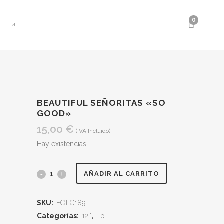
0
BEAUTIFUL SEÑORITAS «SO
GOOD»
15,00
€
(IVA Incluido)
Hay existencias
BEAUTIFUL
AÑADIR AL CARRITO
SEÑORITAS
SKU:
FOLC189
"So
Categorías:
12''
,
Lp