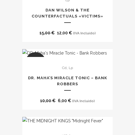
Lp
DAN WILSON & THE
COUNTERFACTUALS «VICTIMS»
El
El
15,00
€
12,00
€
(IVA Incluido)
precio
precio
original
actual
era:
es:
Este
SALE
15,00 €.
12,00 €.
,
Cd
Lp
producto
tiene
DR. MAHA’S MIRACLE TONIC – BANK
múltiples
ROBBERS
variantes.
Las
El
El
10,00
€
6,00
€
(IVA Incluido)
opciones
precio
precio
se
original
actual
pueden
era:
es:
Este
elegir
10,00 €.
6,00 €.