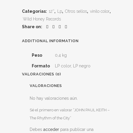
Categorías:
12''
,
Lp
,
Otros sellos
,
vinilo color
,
Wild Honey Records
Share on:
ADDITIONAL INFORMATION
Peso
0,4 kg
Formato
LP color, LP negro
VALORACIONES (0)
VALORACIONES
No hay valoraciones aún.
Sé el primero en valorar “JOHN PAUL KEITH –
The Rhythm of the City”
Debes
acceder
para publicar una