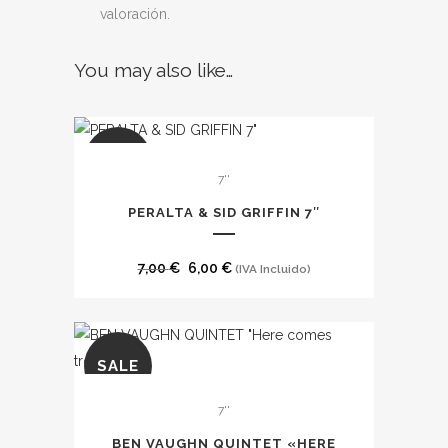
valoración.
You may also like…
SALE
7''
PERALTA & SID GRIFFIN 7″
El
El
7,00
€
6,00
€
(IVA Incluido)
precio
precio
original
actual
era:
es:
SALE
7,00 €.
6,00 €.
7''
BEN VAUGHN QUINTET «HERE