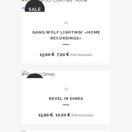
SALE
Lp
GANG WOLF LIGHTNIN’ «HOME
RECORDINGS»
El
El
15,00
€
7,00
€
(IVA Incluido)
precio
precio
original
actual
era:
es:
SALE
15,00 €.
7,00 €.
Lp
REVEL IN DIMES
El
El
15,00
€
10,00
€
(IVA Incluido)
precio
precio
original
actual