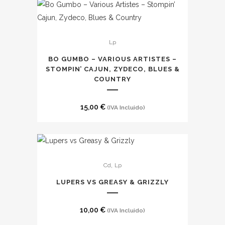
era:
es:
15,00 €.
10,00 €.
Lp
BO GUMBO – VARIOUS ARTISTES –
STOMPIN’ CAJUN, ZYDECO, BLUES &
COUNTRY
15,00
€
(IVA Incluido)
Este
,
Cd
Lp
producto
tiene
LUPERS VS GREASY & GRIZZLY
múltiples
variantes.
10,00
€
(IVA Incluido)
Las