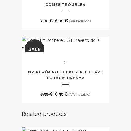
COMES TROUBLE»
El
El
7,00
€
6,00
€
(IVA Incluido)
precio
precio
original
actual
era:
es:
SALE
7,00 €.
6,00 €.
7''
NRBQ «I’M NOT HERE / ALL I HAVE
TO DO IS DREAM»
El
El
7,50
€
6,50
€
(IVA Incluido)
precio
precio
original
actual
Related products
era:
es:
7,50 €.
6,50 €.