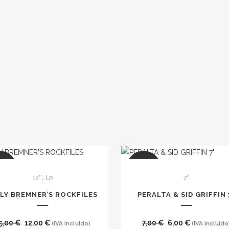
LE
SALE
,
12''
Lp
7''
LLY BREMNER’S ROCKFILES
PERALTA & SID GRIFFIN 
El
El
El
El
5,00
€
12,00
€
7,00
€
6,00
€
(IVA Incluido)
(IVA Incluido