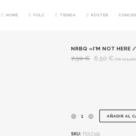
HOME
FOLC
TIENDA
ROSTER
CONCIE
NRBQ «I’M NOT HERE /
7,50
€
6,50
€
El
El
(IVA Incluido)
precio
precio
original
actual
era:
es:
7,50 €.
6,50 €.
NRBQ
AÑADIR AL 
"I'm
SKU:
FOLC155