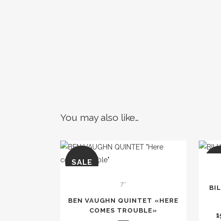
You may also like…
SALE
SA
7''
BI
BEN VAUGHN QUINTET «HERE
COMES TROUBLE»
1