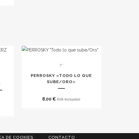
7''
PERROSKY «TODO LO QUE
SUBE​/​ORO»
E
»
8,00
€
(IVA Incluido)
CA DE COOKIES
CONTACTO