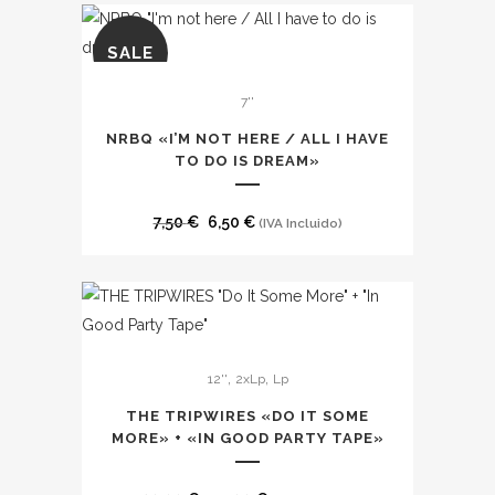
SALE
7''
NRBQ «I’M NOT HERE / ALL I HAVE
TO DO IS DREAM»
El
El
7,50
€
6,50
€
(IVA Incluido)
precio
precio
original
actual
era:
es:
7,50 €.
6,50 €.
Este
,
,
12''
2xLp
Lp
producto
tiene
THE TRIPWIRES «DO IT SOME
múltiples
MORE» + «IN GOOD PARTY TAPE»
variantes.