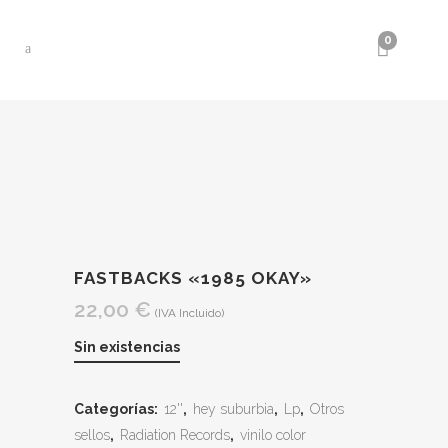
0
FASTBACKS «1985 OKAY»
22,00
€
(IVA Incluido)
Sin existencias
Categorías:
12''
,
hey suburbia
,
Lp
,
Otros
sellos
,
Radiation Records
,
vinilo color