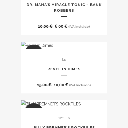
tiene
DR. MAHA’S MIRACLE TONIC – BANK
múltiples
ROBBERS
variantes.
Las
El
El
10,00
€
6,00
€
(IVA Incluido)
opciones
precio
precio
se
original
actual
pueden
era:
es:
SALE
elegir
10,00 €.
6,00 €.
Lp
en
REVEL IN DIMES
la
página
El
El
de
15,00
€
10,00
€
(IVA Incluido)
precio
precio
producto
original
actual
era:
es:
SALE
15,00 €.
10,00 €.
,
12''
Lp
BILLY BREMNER’S ROCKFILES