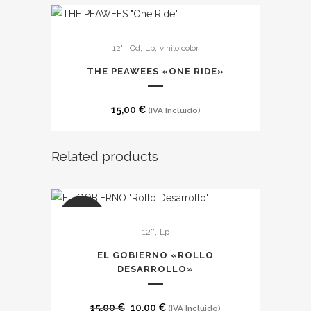
Este
,
,
,
12''
Cd
Lp
vinilo color
producto
tiene
THE PEAWEES «ONE RIDE»
múltiples
variantes.
15,00
€
(IVA Incluido)
Las
opciones
Related products
se
pueden
elegir
en
SALE
la
,
12''
Lp
página
EL GOBIERNO «ROLLO
de
DESARROLLO»
producto
El
El
15,00
€
10,00
€
(IVA Incluido)