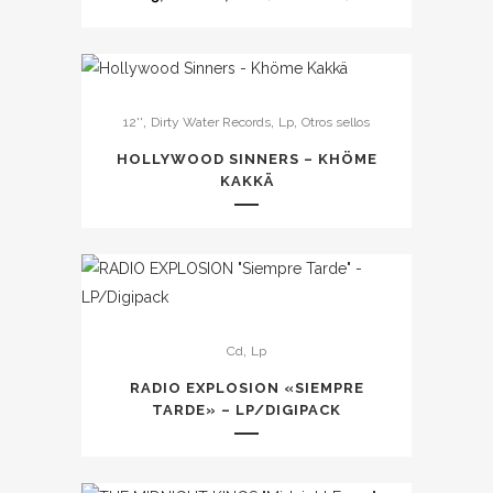
precio
precio
original
actual
era:
es:
Este
15,00 €.
10,00 €.
,
,
,
12''
Dirty Water Records
Lp
Otros sellos
producto
tiene
HOLLYWOOD SINNERS – KHÖME
múltiples
KAKKÄ
variantes.
Las
opciones
se
pueden
Este
,
Cd
Lp
elegir
producto
en
tiene
RADIO EXPLOSION «SIEMPRE
la
múltiples
TARDE» – LP/DIGIPACK
página
variantes.
de
Las