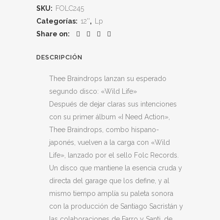
SKU:
FOLC245
Categorías:
12''
,
Lp
Share on:
DESCRIPCIÓN
Thee Braindrops lanzan su esperado
segundo disco: «Wild Life»
Después de dejar claras sus intenciones
con su primer álbum «I Need Action»,
Thee Braindrops, combo hispano-
japonés, vuelven a la carga con «Wild
Life», lanzado por el sello Folc Records.
Un disco que mantiene la esencia cruda y
directa del garage que los define, y al
mismo tiempo amplía su paleta sonora
con la producción de Santiago Sacristán y
las colaboraciones de Farro y Santi, de