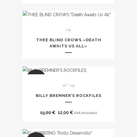
Este
Lp
producto
tiene
THEE BLIND CROWS «DEATH
múltiples
AWAITS US ALL»
variantes.
Las
opciones
se
SALE
,
12''
Lp
pueden
elegir
BILLY BREMNER’S ROCKFILES
en
la
El
El
15,00
€
12,00
€
(IVA Incluido)
página
precio
precio
de
original
actual
producto
era:
es: