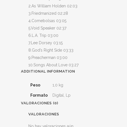
2.As William Holden 02:03
3.Friedmanized 02:28
4.Comebolsas 03:05
5.Void Speaker 02:37
6.L.A. Trip 03:00
7.Lee Dorsey 03:15
8.God’s Right Side 03:33
9.Preacherman 03:00
10.Songs About Love 03:27
ADDITIONAL INFORMATION
Peso
1,0 kg
Formato
Digital, Lp
VALORACIONES (0)
VALORACIONES
No hay valoraciones aún.