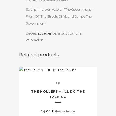
Sé el primero en valorar “The Government –
From Off The Streets Of Madrid Comes The
Government”
Debes
acceder
para publicar una
valoración.
Related products
Lp
THE HOLLERS – I’LL DO THE
TALKING
14,00
€
(IVA Incluido)