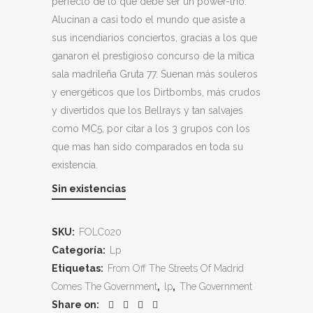
perfecto de lo que debe ser un power-trio.
Alucinan a casi todo el mundo que asiste a
sus incendiarios conciertos, gracias a los que
ganaron el prestigioso concurso de la mítica
sala madrileña Gruta 77. Suenan más souleros
y energéticos que los Dirtbombs, más crudos
y divertidos que los Bellrays y tan salvajes
como MC5, por citar a los 3 grupos con los
que mas han sido comparados en toda su
existencia.
Sin existencias
SKU:
FOLC020
Categoría:
Lp
Etiquetas:
From Off The Streets Of Madrid
Comes The Government
,
lp
,
The Government
Share on: