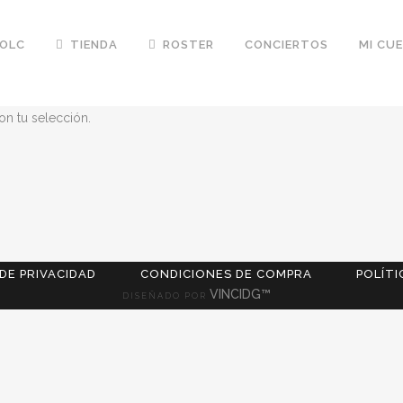
FOLC
TIENDA
ROSTER
CONCIERTOS
MI CU
n tu selección.
 DE PRIVACIDAD
CONDICIONES DE COMPRA
POLÍTI
VINCIDG™
DISEÑADO POR