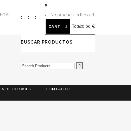
0
ENTA
No products in the cart.
Total:
0,00
€
CART
BUSCAR PRODUCTOS
Search
for:
CA DE COOKIES
CONTACTO