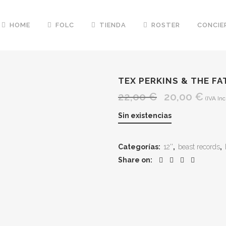
HOME
FOLC
TIENDA
ROSTER
CONCIE
TEX PERKINS & THE F
22,00
€
20,00
€
El
El
(IVA Inc
precio
precio
Sin existencias
original
actual
era:
es:
Categorías:
12''
,
beast records
,
22,00 €.
20,00 
Share on: