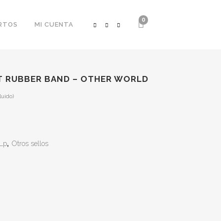
0
RTOS
MI CUENTA
AT RUBBER BAND – OTHER WORLD
luido)
Lp
,
Otros sellos
€.