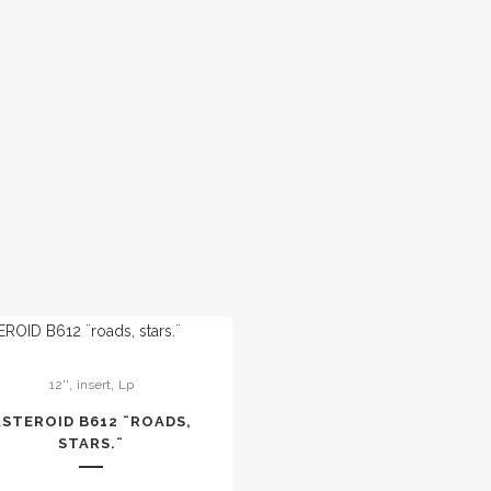
,
,
12''
insert
Lp
ASTEROID B612 ¨ROADS,
STARS.¨