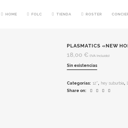
HOME
FOLC
TIENDA
ROSTER
CONCIE
PLASMATICS «NEW HO
18,00
€
(IVA Incluido)
Sin existencias
Categorías:
12''
,
hey suburbia
,
Share on: