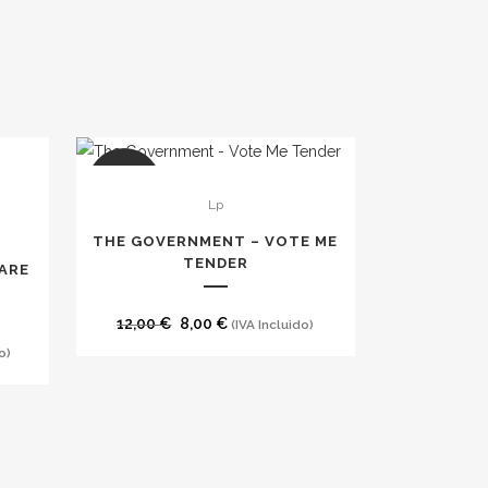
SALE
Lp
THE GOVERNMENT – VOTE ME
TENDER
ARE
El
El
12,00
€
8,00
€
(IVA Incluido)
precio
precio
o)
original
actual
era:
es:
12,00 €.
8,00 €.