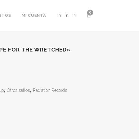
0
RTOS
MI CUENTA
PE FOR THE WRETCHED»
Lp
,
Otros sellos
,
Radiation Records