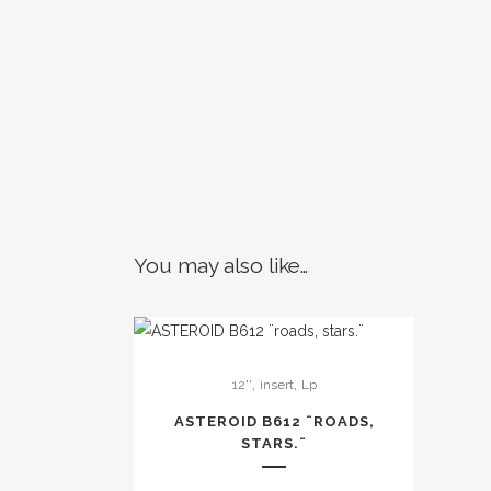
You may also like…
,
,
12''
insert
Lp
ASTEROID B612 ¨ROADS,
STARS.¨