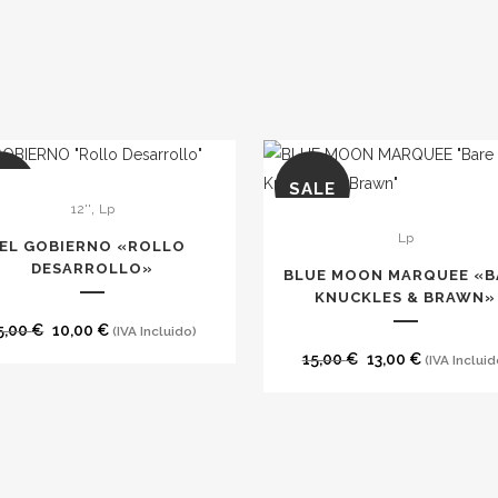
LE
SALE
,
12''
Lp
Lp
EL GOBIERNO «ROLLO
DESARROLLO»
BLUE MOON MARQUEE «B
KNUCKLES & BRAWN»
El
El
5,00
€
10,00
€
(IVA Incluido)
precio
precio
El
El
15,00
€
13,00
€
(IVA Incluid
original
actual
precio
precio
era:
es:
original
actual
15,00 €.
10,00 €.
era:
es:
15,00 €.
13,00 €.