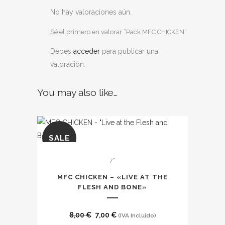
No hay valoraciones aún.
Sé el primero en valorar “Pack MFC CHICKEN”
Debes
acceder
para publicar una
valoración.
You may also like…
SALE
7''
MFC CHICKEN – «LIVE AT THE
FLESH AND BONE»
El
El
8,00
€
7,00
€
(IVA Incluido)