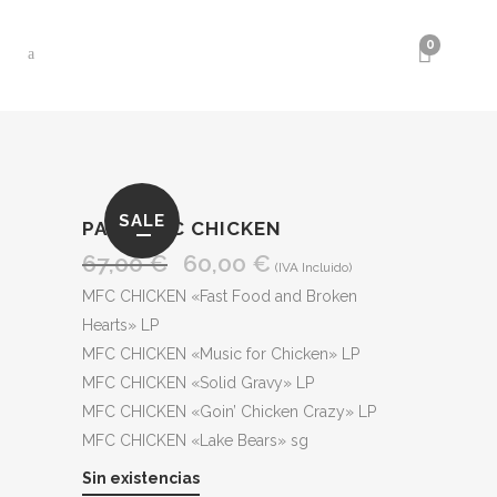
0
SALE
PACK MFC CHICKEN
67,00
€
60,00
€
El
El
(IVA Incluido)
precio
precio
MFC CHICKEN «Fast Food and Broken
original
actual
Hearts» LP
era:
es:
MFC CHICKEN «Music for Chicken» LP
67,00 €.
60,00 €.
MFC CHICKEN «Solid Gravy» LP
MFC CHICKEN «Goin’ Chicken Crazy» LP
MFC CHICKEN «Lake Bears» sg
Sin existencias