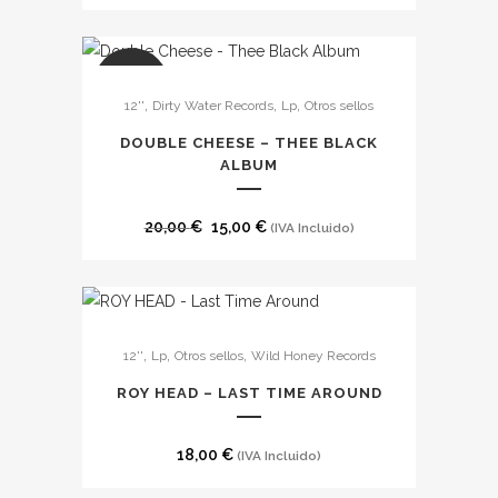
Las
opciones
se
SALE
,
,
,
12''
Dirty Water Records
Lp
Otros sellos
pueden
elegir
DOUBLE CHEESE – THEE BLACK
en
ALBUM
la
página
El
El
20,00
€
15,00
€
(IVA Incluido)
de
precio
precio
producto
original
actual
era:
es:
20,00 €.
15,00 €.
,
,
,
12''
Lp
Otros sellos
Wild Honey Records
ROY HEAD – LAST TIME AROUND
18,00
€
(IVA Incluido)