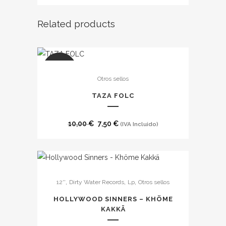
precio
precio
original
actual
Related products
era:
es:
8,00 €.
7,00 €.
SALE
Otros sellos
TAZA FOLC
El
El
10,00
€
7,50
€
(IVA Incluido)
precio
precio
original
actual
era:
es:
Este
10,00 €.
7,50 €.
,
,
,
12''
Dirty Water Records
Lp
Otros sellos
producto
tiene
HOLLYWOOD SINNERS – KHÖME
múltiples
KAKKÄ
variantes.