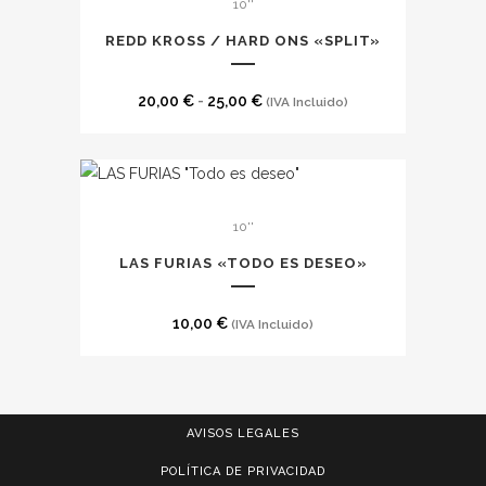
10''
producto
tiene
REDD KROSS / HARD ONS «SPLIT»
múltiples
variantes.
Rango
20,00
€
-
25,00
€
(IVA Incluido)
Las
de
opciones
precios:
se
desde
pueden
20,00 €
10''
elegir
hasta
en
LAS FURIAS «TODO ES DESEO»
25,00 €
la
página
10,00
€
(IVA Incluido)
de
producto
AVISOS LEGALES
POLÍTICA DE PRIVACIDAD