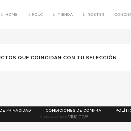
HOME
FOLC
TIENDA
ROSTER
CONCIE
CTOS QUE COINCIDAN CON TU SELECCIÓN.
 DE PRIVACIDAD
CONDICIONES DE COMPRA
POLÍTI
VINCIDG™
DISEÑADO POR