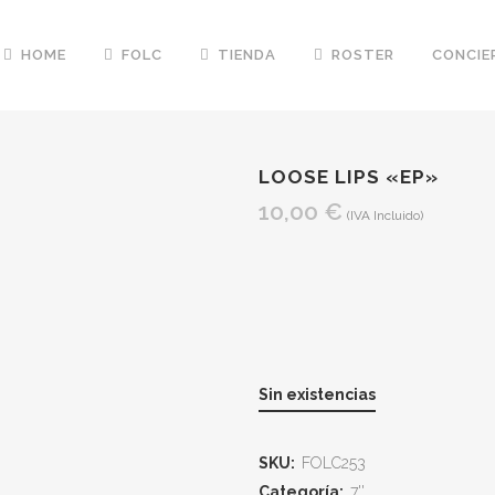
HOME
FOLC
TIENDA
ROSTER
CONCIE
LOOSE LIPS «EP»
10,00
€
(IVA Incluido)
Sin existencias
SKU:
FOLC253
Categoría:
7''