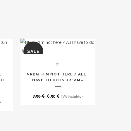
SALE
7''
E
NRBQ «I’M NOT HERE / ALL I
NO
HAVE TO DO IS DREAM»
El
El
7,50
€
6,50
€
(IVA Incluido)
)
precio
precio
original
actual
era:
es:
7,50 €.
6,50 €.