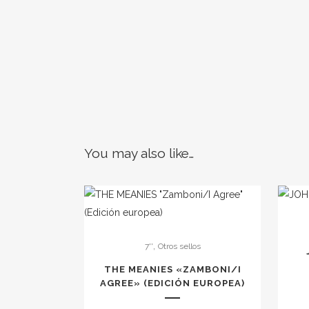
You may also like…
,
7''
Otros sellos
THE MEANIES «ZAMBONI​​​/​​​I
AGREE» (EDICI​Ó​N EUROPEA)