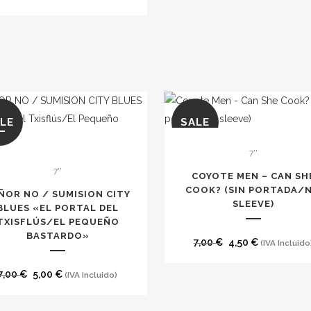
LE
SALE
7''
7''
COYOTE MEN – CAN SH
COOK? (SIN PORTADA/
ÑOR NO / SUMISION CITY
SLEEVE)
BLUES «EL PORTAL DEL
TXISFLÚS/EL PEQUEÑO
BASTARDO»
El
El
7,00
€
4,50
€
(IVA Incluido
precio
precio
El
El
7,00
€
5,00
€
(IVA Incluido)
original
actual
precio
precio
era:
es:
original
actual