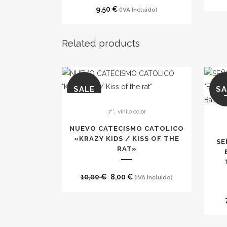
9,50
€
(IVA Incluido)
Related products
SALE
SA
Este
,
7''
vinilo color
producto
tiene
NUEVO CATECISMO CATOLICO
múltiples
«KRAZY KIDS / KISS OF THE
SE
RAT»
variantes.
Las
El
El
10,00
€
8,00
€
(IVA Incluido)
opciones
precio
precio
se
original
actual
pueden
era:
es:
elegir