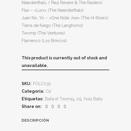
Neardenthals / Paul Revere & The Raiders)
Flax – «Lurx» (The Neanderthals)
Juan No, Yo – «One Note Joe» (The Hi Risers)
Tierra de fuego (The Langhorns)
Twomp (The Ventures)
Flamenco (Los Brincos)
This product is currently out of stock and
unavailable.
SKU:
FOLC035
Categoría:
Cd
Etiquetas:
Baila el Twomp
,
cd
,
Hula Baby
Share on:
DESCRIPCIÓN