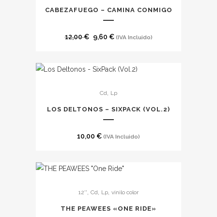
CABEZAFUEGO – CAMINA CONMIGO
El
El
12,00
€
9,60
€
(IVA Incluido)
precio
precio
original
actual
era:
es:
Este
12,00 €.
9,60 €.
,
Cd
Lp
producto
tiene
LOS DELTONOS – SIXPACK (VOL.2)
múltiples
variantes.
10,00
€
(IVA Incluido)
Las
opciones
se
Este
pueden
,
,
,
12''
Cd
Lp
vinilo color
producto
elegir
tiene
en
THE PEAWEES «ONE RIDE»