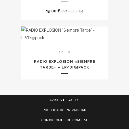
múltiples
la
variantes.
página
15,00
€
(IVA Incluido)
Las
de
opciones
producto
se
pueden
Este
elegir
,
Cd
Lp
producto
en
tiene
la
RADIO EXPLOSION «SIEMPRE
múltiples
TARDE» – LP/DIGIPACK
página
variantes.
de
Las
producto
opciones
se
AVISOS LEGALES
pueden
POLÍTICA DE PRIVACIDAD
elegir
en
CONDICIONES DE COMPRA
la