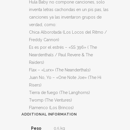
Hula Baby no compone canciones, solo
inventa letras cachondas en un pis pas, las
canciones ya las inventaron grupos de
verdad, como:
Chica Alborotada (Los Locos del Ritmo /
Freddy Cannon)
Es es por el estrés – «SS 396» ( The
Neardenthals / Paul Revere & The
Raiders)
Flax – «Lurx» (The Neanderthals)
Juan No, Yo – «One Note Joe» (The Hi
Risers)
Tierra de fuego (The Langhorns)
Twomp (The Ventures)
Flamenco (Los Brincos)
ADDITIONAL INFORMATION
Peso
0,5 kg