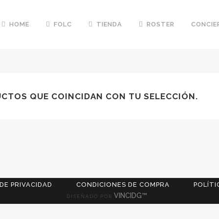
HOME
FOLC
TIENDA
ROSTER
CONCIE
CTOS QUE COINCIDAN CON TU SELECCIÓN.
 DE PRIVACIDAD
CONDICIONES DE COMPRA
POLÍTI
VINCIDG™
DISEÑADO POR