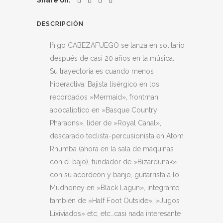
Share on:
quantity
DESCRIPCIÓN
Iñigo CABEZAFUEGO se lanza en solitario
después de casi 20 años en la música.
Su trayectoria es cuando menos
hiperactiva: Bajista lisérgico en los
recordados »Mermaid», frontman
apocalíptico en »Basque Country
Pharaons», líder de »Royal Canal»,
descarado teclista-percusionista en Atom
Rhumba (ahora en la sala de máquinas
con el bajo), fundador de »Bizardunak»
con su acordeón y banjo, guitarrista a lo
Mudhoney en »Black Lagun», integrante
también de »Half Foot Outside», »Jugos
Lixiviados» etc, etc…casi nada interesante