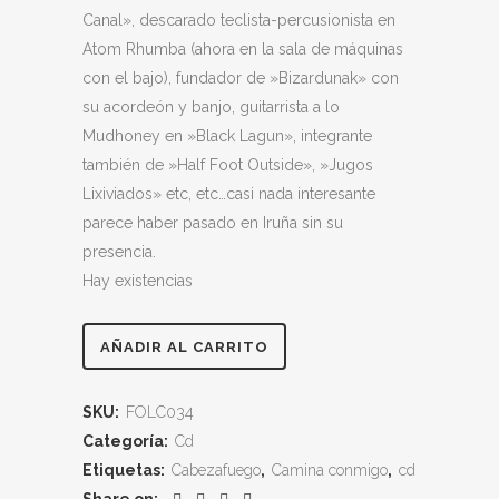
Canal», descarado teclista-percusionista en
Atom Rhumba (ahora en la sala de máquinas
con el bajo), fundador de »Bizardunak» con
su acordeón y banjo, guitarrista a lo
Mudhoney en »Black Lagun», integrante
también de »Half Foot Outside», »Jugos
Lixiviados» etc, etc…casi nada interesante
parece haber pasado en Iruña sin su
presencia.
Hay existencias
Cabezafuego
AÑADIR AL CARRITO
-
SKU:
FOLC034
Camina
Categoría:
Cd
conmigo
Etiquetas:
Cabezafuego
,
Camina conmigo
,
cd