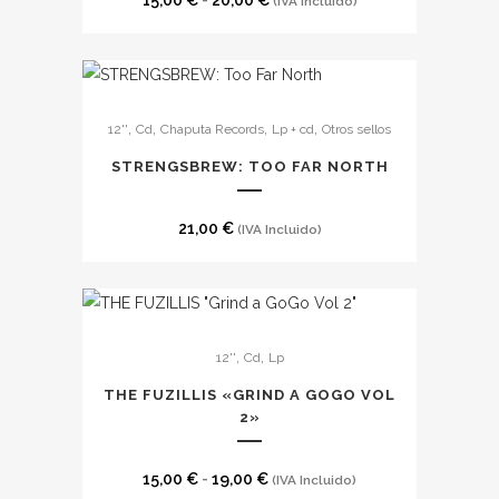
15,00
€
-
20,00
€
(IVA Incluido)
opciones
de
se
precios:
pueden
desde
elegir
15,00 €
,
,
,
,
12''
Cd
Chaputa Records
Lp + cd
Otros sellos
en
hasta
STRENGSBREW: TOO FAR NORTH
la
20,00 €
página
de
21,00
€
(IVA Incluido)
producto
Este
,
,
12''
Cd
Lp
producto
tiene
THE FUZILLIS «GRIND A GOGO VOL
múltiples
2»
variantes.
Las
Rango
15,00
€
-
19,00
€
(IVA Incluido)