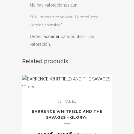
No hay valoraciones aún.
Sé el primero en valorar “Cabezafuego –
Camina conmigo”
Debes
acceder
para publicar una
valoración.
Related products
Este
,
,
12''
Cd
Lp
producto
tiene
BARRENCE WHITFIELD AND THE
múltiples
SAVAGES «GLORY»
variantes.
Las
Rango