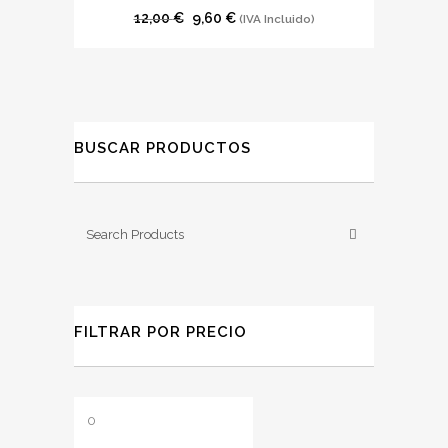
El
El
12,00
€
9,60
€
(IVA Incluido)
precio
precio
original
actual
era:
es:
12,00 €.
9,60 €.
BUSCAR PRODUCTOS
FILTRAR POR PRECIO
Precio
Precio
mínimo
máximo