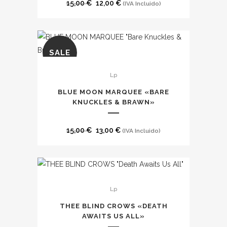
El
El
15,00
€
12,00
€
(IVA Incluido)
precio
precio
original
actual
era:
es:
SALE
15,00 €.
12,00 €.
Lp
BLUE MOON MARQUEE «BARE
KNUCKLES & BRAWN»
El
El
15,00
€
13,00
€
(IVA Incluido)
precio
precio
original
actual
era:
es:
Este
15,00 €.
13,00 €.
Lp
producto
tiene
THEE BLIND CROWS «DEATH
múltiples
AWAITS US ALL»