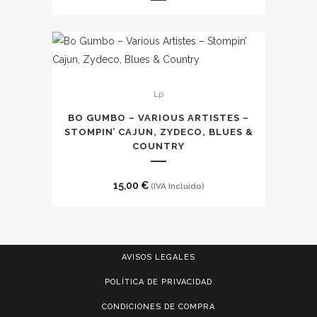
variantes.
Las
opciones
se
pueden
Lp
elegir
en
BO GUMBO – VARIOUS ARTISTES –
la
STOMPIN’ CAJUN, ZYDECO, BLUES &
COUNTRY
página
de
15,00
€
(IVA Incluido)
producto
AVISOS LEGALES
POLÍTICA DE PRIVACIDAD
CONDICIONES DE COMPRA