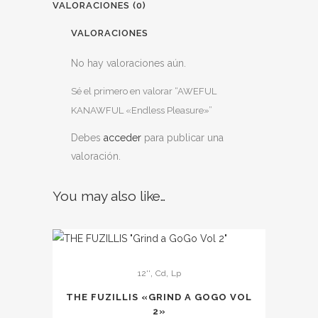
VALORACIONES (0)
VALORACIONES
No hay valoraciones aún.
Sé el primero en valorar “AWEFUL
KANAWFUL «Endless Pleasure»”
Debes
acceder
para publicar una
valoración.
You may also like…
Este
,
,
12''
Cd
Lp
producto
tiene
THE FUZILLIS «GRIND A GOGO VOL
múltiples
2»