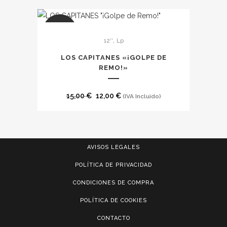
página
Las
de
opciones
producto
SALE
se
,
12''
Lp
pueden
LOS CAPITANES «¡GOLPE DE
elegir
REMO!»
en
la
El
El
15,00
€
12,00
€
(IVA Incluido)
página
precio
precio
de
original
actual
producto
era:
es:
AVISOS LEGALES
15,00 €.
12,00 €.
POLÍTICA DE PRIVACIDAD
CONDICIONES DE COMPRA
POLÍTICA DE COOKIES
CONTACTO