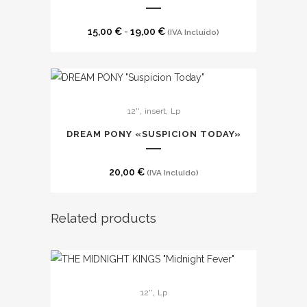
variantes.
Las
Rango
15,00
€
-
19,00
€
(IVA Incluido)
opciones
de
se
precios:
pueden
desde
elegir
15,00 €
,
,
12''
insert
Lp
en
hasta
DREAM PONY «SUSPICION TODAY»
la
19,00 €
página
de
20,00
€
(IVA Incluido)
producto
Related products
Este
,
12''
Lp
producto