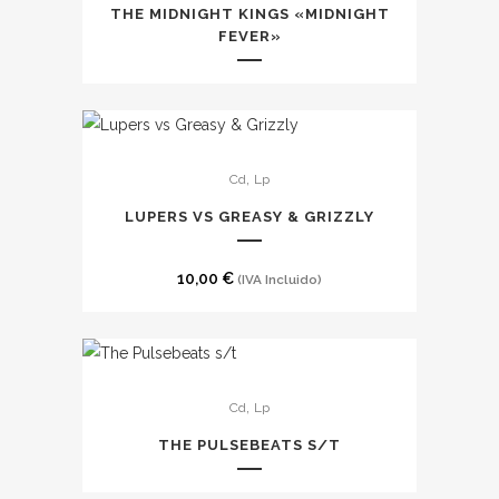
tiene
THE MIDNIGHT KINGS «MIDNIGHT
múltiples
FEVER»
variantes.
Las
opciones
se
Este
,
Cd
Lp
pueden
producto
elegir
tiene
LUPERS VS GREASY & GRIZZLY
en
múltiples
la
variantes.
10,00
€
(IVA Incluido)
página
Las
de
opciones
producto
se
Este
pueden
,
Cd
Lp
producto
elegir
tiene
en
THE PULSEBEATS S/T
múltiples
la
variantes.