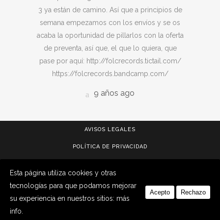
3 ya están de camino. Así que a principios de
semana empezamos con los envíos y se os
acaba la oportunidad de pillarlos con la oferta
de preventa, así que, el que lo quiera, que
pase por aquí: http://folcrecords.tictail.com/
https://folcrecords.bandcamp.com/
9 años ago
AVISOS LEGALES
POLÍTICA DE PRIVACIDAD
CONDICIONES DE COMPRA
Esta página utiliza cookies y otras
POLÍTICA DE COOKIES
tecnologías para que podamos mejorar
Acepto
Rechazo
su experiencia en nuestros sitios:
más
CONTACTO
info.
VINCIDG™
DISEÑADO POR