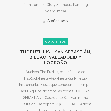
formaron The Glory Stompers Ramberg
(voz/guitarra),
8 años ago
CONCIERTOS
THE FUZILLIS – SAN SEBASTIÁN,
BILBAO, VALLADOLID Y
LOGROÑO
Vuelven The Fuzillis, esa máquina de
FratRock-Fiesta-R&R-Fiesta-Surf-Fiesta-
Instromental-Fiesta que conocemos bien por
aquí. Aquí os dejamos las fechas: J 8 - SAN
SEBASTIAN - Gastropote San Martin: The
Fuzillis en Gastropote V 9 - BILBAO - Azkena
Bilbao: The Fuzillis en Azkena S 10 -