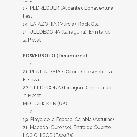
Julio:
13: PEDREGUER (Alicante). Bonaventura
Fest
14: LA
AZOHIA (Murcia)
. Rock Ola
15: ULLDECONA (tarragona). Ermita de
la Pietat
POWERSOLO (Dinamarca)
Julio
21: PLATJA D’ARO (Girona). Desemboca
Festival
22: ULLDECONA (tarragona). Ermita de
la Pietat
MFC CHICKEN (UK)
Julio
19: Playa de la Espasa, Carabia (Asturias)
21:
Maceda (Ourense)
.
Entroido Quente
.
LOS CHICOS (España)