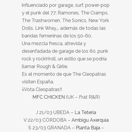
influenciado por garage, surf, power-pop
y el punk del 77: Ramones, The Cramps,
The Trashwomen, The Sonics, New York
Dolls, Link Wray,… además de todas las
bandas femeninas de los 50-60.
Una mezcla fresca, atrevida y
desenfadada de garage de los 60, punk
rock y rock’n’roll, un estilo que se podría
llamar Rough & Girlie.
Es el momento de que The Cleopatras
visiten España.
¡¡Vota Cleopatras!!
MFC CHICKEN
(UK – Frat R&R)
J 21/03 UBEDA –
La Tetería
V 22/03 CÓRDOBA –
Ambigu Axerquía
S 23/03 GRANADA –
Planta Baja
–