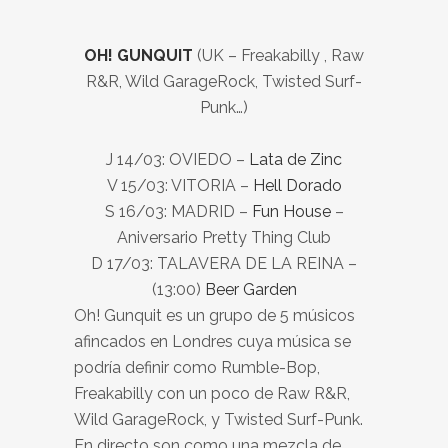
OH! GUNQUIT
(UK – Freakabilly , Raw
R&R, Wild GarageRock, Twisted Surf-
Punk…)
J 14/03: OVIEDO –
Lata de Zinc
V 15/03: VITORIA –
Hell Dorado
S 16/03: MADRID –
Fun House
–
Aniversario Pretty Thing Club
D 17/03: TALAVERA DE LA REINA –
(13:00)
Beer Garden
Oh! Gunquit es un grupo de 5 músicos
afincados en Londres cuya música se
podría definir como Rumble-Bop,
Freakabilly con un poco de Raw R&R,
Wild GarageRock, y Twisted Surf-Punk.
En directo son como una mezcla de