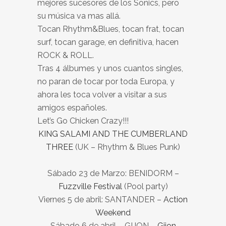
mejores sucesores de los Sonics, pero
su música va mas allá.
Tocan Rhythm&Blues, tocan frat, tocan
surf, tocan garage, en definitiva, hacen
ROCK & ROLL.
Tras 4 álbumes y unos cuantos singles,
no paran de tocar por toda Europa, y
ahora les toca volver a visitar a sus
amigos españoles.
Let’s Go Chicken Crazy!!!
KING SALAMI AND THE CUMBERLAND
THREE
(UK – Rhythm & Blues Punk)
Sábado 23 de Marzo: BENIDORM –
Fuzzville Festival
(Pool party)
Viernes 5 de abril: SANTANDER –
Action
Weekend
Sábado 6 de abril – GIJON –
Gijon