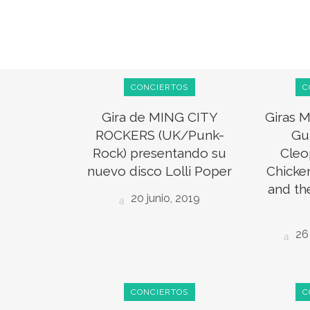
CONCIERTOS
C
Gira de MING CITY
Giras M
ROCKERS (UK/Punk-
Gu
Rock) presentando su
Cleo
nuevo disco Lolli Poper
Chicken
and t
20 junio, 2019
26 
CONCIERTOS
C