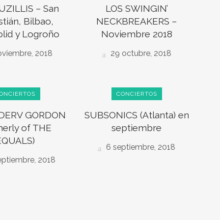
UZILLIS – San
LOS SWINGIN’
tián, Bilbao,
NECKBREAKERS –
olid y Logroño
Noviembre 2018
oviembre, 2018
29 octubre, 2018
ONCIERTOS
CONCIERTOS
e DERV GORDON
SUBSONICS (Atlanta) en
merly of THE
septiembre
EQUALS)
6 septiembre, 2018
eptiembre, 2018