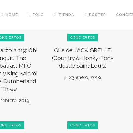
HOME
FOLC
TIENDA
ROSTER
CONCIE
ONCIERTOS
CONCIERTOS
arzo 2.019: Oh!
Gira de JACK GRELLE
nquit, The
(Country & Honky-Tonk
patras, MFC
desde Saint Louis)
 y King Salami
23 enero, 2019
he Cumberland
Three
febrero, 2019
ONCIERTOS
CONCIERTOS