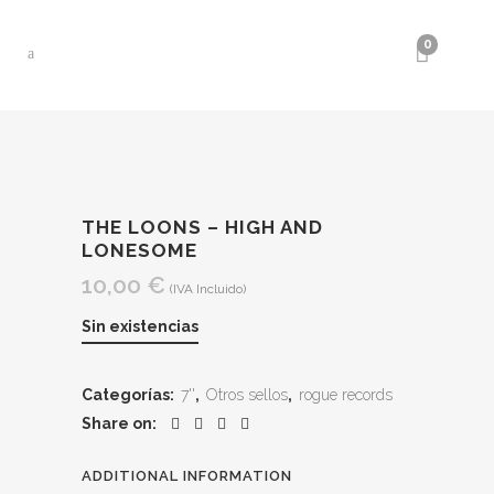
0
THE LOONS – HIGH AND
LONESOME
10,00
€
(IVA Incluido)
Sin existencias
Categorías:
7''
,
Otros sellos
,
rogue records
Share on:
ADDITIONAL INFORMATION