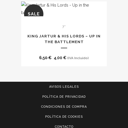
SALE
7''
KING JARTUR & HIS LORDS – UP IN
THE BATTLEMENT
El
El
6,50
€
4,00
€
(IVA Incluido)
precio
precio
original
actual
era:
es:
AVISOS LEGALES
6,50 €.
4,00 €.
POLÍTICA DE PRIVACIDAD
CONDICIONES DE COMPRA
POLÍTICA DE COOKIES
CONTACTO