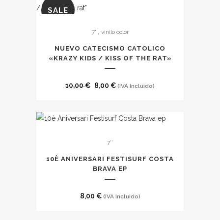
era:
es:
SALE
7,00 €.
6,00 €.
Este
,
7''
vinilo color
producto
tiene
NUEVO CATECISMO CATOLICO
múltiples
«KRAZY KIDS / KISS OF THE RAT»
variantes.
Las
El
El
10,00
€
8,00
€
(IVA Incluido)
opciones
precio
precio
se
original
actual
pueden
era:
es:
elegir
10,00 €.
8,00 €.
7''
en
10È ANIVERSARI FESTISURF COSTA
la
BRAVA EP
página
de
8,00
€
(IVA Incluido)
producto