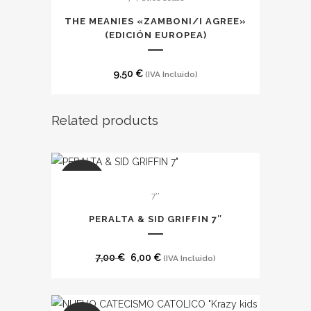
THE MEANIES «ZAMBONI​​​/​​​I AGREE»
(EDICI​Ó​N EUROPEA)
9,50
€
(IVA Incluido)
Related products
SALE
7''
PERALTA & SID GRIFFIN 7″
El
El
7,00
€
6,00
€
(IVA Incluido)
precio
precio
original
actual