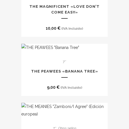
THE MAGNIFICENT «LOVE DON’T
COME EASY»
10,00
€
(IVA Incluido)
7''
THE PEAWEES «BANANA TREE»
9,00
€
(IVA Incluido)
,
7''
Otros sellos