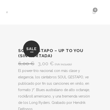
0
SALE
SOUL GESTAPO – UP TO YOU
(SIN PORTADA)
6,00
€
3,00
€
El
El
(IVA Incluido)
precio
precio
El power-trio nacional con más clase y
original
actual
elegancia, los cántabros SOUL GESTAPO, ve
era:
es:
publicado por fin sus canciones en vinilo, en
6,00 €.
3,00 €.
formato 7”. Blues australiano de alto octanaje,
rock&roll americano, y una tremenda versión
de los Long Ryders. Grabado por Hendrik
Deltonos.