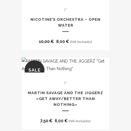
SALE
7''
NICOTINE’S ORCHESTRA – OPEN
WATER
El
El
10,00
€
8,00
€
(IVA Incluido)
precio
precio
original
actual
era:
es:
SALE
10,00 €.
8,00 €.
7''
MARTIN SAVAGE AND THE JIGGERZ
«GET AWAY​/​BETTER THAN
NOTHING»
El
El
7,50
€
6,00
€
(IVA Incluido)
precio
precio