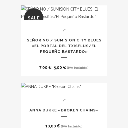
original
actual
era:
es:
SALE
7,50 €.
6,00 €.
7''
SEÑOR NO / SUMISION CITY BLUES
«EL PORTAL DEL TXISFLÚS/EL
PEQUEÑO BASTARDO»
El
El
7,00
€
5,00
€
(IVA Incluido)
precio
precio
original
actual
era:
es:
7,00 €.
5,00 €.
7''
ANNA DUKKE «BROKEN CHAINS»
10,00
€
(IVA Incluido)