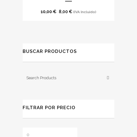
El
El
10,00
€
8,00
€
(IVA Incluido)
precio
precio
original
actual
era:
es:
10,00 €.
8,00 €.
BUSCAR PRODUCTOS
FILTRAR POR PRECIO
Precio
Precio