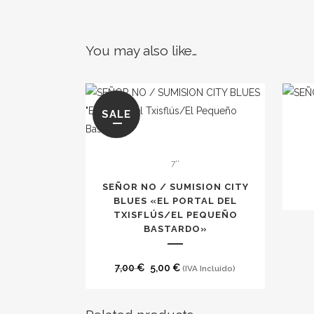
You may also like…
SALE
7''
SEÑOR NO / SUMISION CITY
BLUES «EL PORTAL DEL
TXISFLÚS/EL PEQUEÑO
BASTARDO»
El
El
7,00
€
5,00
€
(IVA Incluido)
precio
precio
original
actual