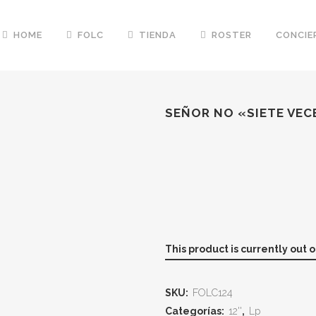
HOME
FOLC
TIENDA
ROSTER
CONCIE
SEÑOR NO «SIETE VEC
This product is currently out 
SKU:
FOLC124
Categorías:
12''
,
Lp