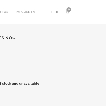
0
RTOS
MI CUENTA
ES NO»
of stock and unavailable.