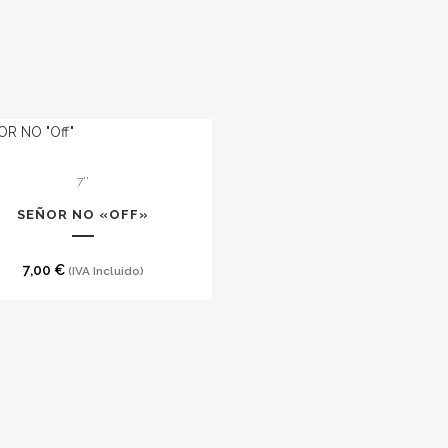
7''
SEÑOR NO «OFF»
7,00
€
(IVA Incluido)