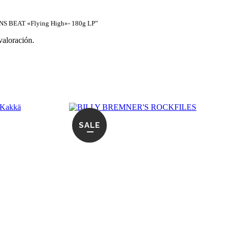
INS BEAT «Flying High»- 180g LP”
valoración.
SALE