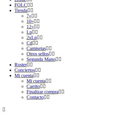
FOLC
Tienda
7»
10»
12»
Lp
2xLp
Cd
Camisetas
Otros sellos
Segunda Mano
Roster
Conciertos
Mi cuenta
Mi cuenta
Carrito
Finalizar compra
Contacto