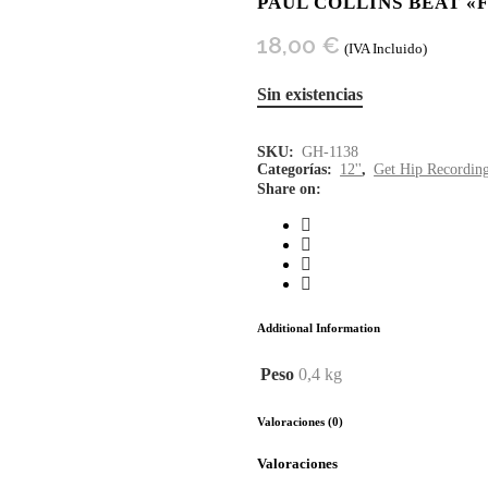
PAUL COLLINS BEAT «F
18,00
€
(IVA Incluido)
Sin existencias
SKU:
GH-1138
Categorías:
12''
,
Get Hip Recordin
Share on:
Additional Information
Peso
0,4 kg
Valoraciones (0)
Valoraciones