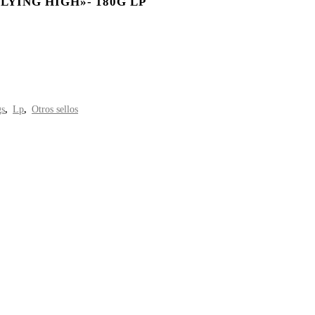
LYING HIGH»- 180G LP
gs
,
Lp
,
Otros sellos