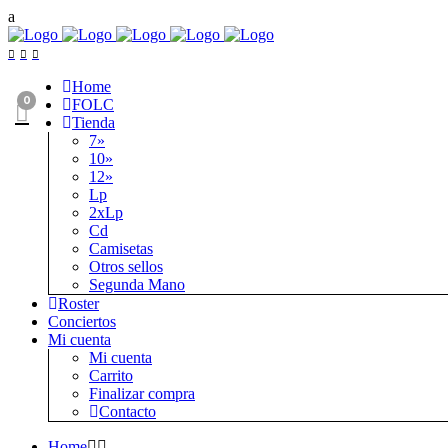
Home
0
FOLC
Tienda
7»
10»
12»
Lp
2xLp
Cd
Camisetas
Otros sellos
Segunda Mano
Roster
Conciertos
Mi cuenta
Mi cuenta
Carrito
Finalizar compra
Contacto
Home