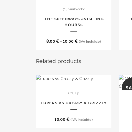
Este
,
7''
vinilo color
producto
tiene
THE SPEEDWAYS «VISITING
múltiples
HOURS»
variantes.
Las
Rango
8,00
€
-
10,00
€
(IVA Incluido)
opciones
de
se
precios:
Related products
pueden
desde
elegir
8,00 €
en
hasta
Este
la
10,00 €
SA
,
Cd
Lp
producto
página
tiene
de
LUPERS VS GREASY & GRIZZLY
múltiples
producto
variantes.
10,00
€
(IVA Incluido)
Las