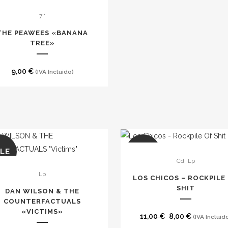
7''
THE PEAWEES «BANANA
TREE»
9,00
€
(IVA Incluido)
Este
LE
SALE
,
Cd
Lp
producto
Lp
tiene
LOS CHICOS – ROCKPILE
múltiples
SHIT
DAN WILSON & THE
COUNTERFACTUALS
variantes.
«VICTIMS»
Las
El
El
11,00
€
8,00
€
(IVA Incluid