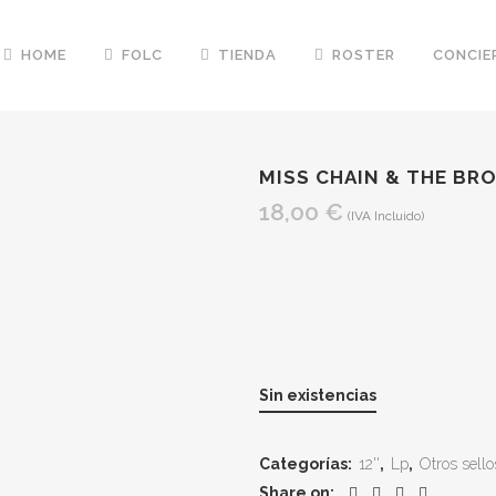
HOME
FOLC
TIENDA
ROSTER
CONCIE
MISS CHAIN & THE BR
18,00
€
(IVA Incluido)
Sin existencias
Categorías:
12''
,
Lp
,
Otros sello
Share on: