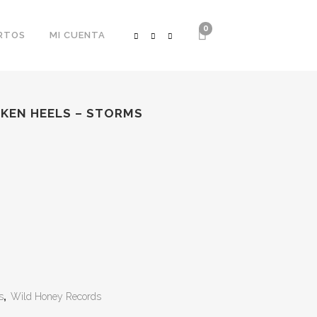
0
RTOS
MI CUENTA
OKEN HEELS – STORMS
s
,
Wild Honey Records