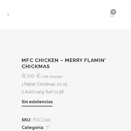
0
MFC CHICKEN – MERRY FLAMIN’
CHICKMAS
8,00
€
(IVA Incluido)
1.Father Christmas 02:05
2.Auld Lang Surf 01:58
Sin existencias
SKU:
FOLC090
Categoría:
7''