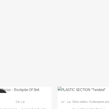
LE
,
,
,
,
Cd
Lp
12''
Lp
Otros sellos
Outtaspace pr
to