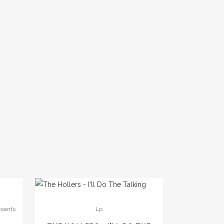
esents
Lp