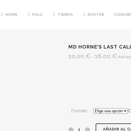
HOME
FOLC
TIENDA
ROSTER
CONCIE
MD HORNE’S LAST CAL
10,00
€
16,00
€
Rango
-
(IVA Inc
de
precios
desde
10,00 
hasta
16,00 
Formato
C
AÑADIR AL 
MD