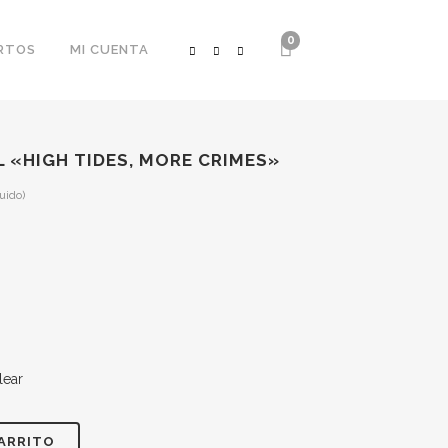
0
RTOS
MI CUENTA
L «HIGH TIDES, MORE CRIMES»
luido)
:
€
€
lear
CARRITO