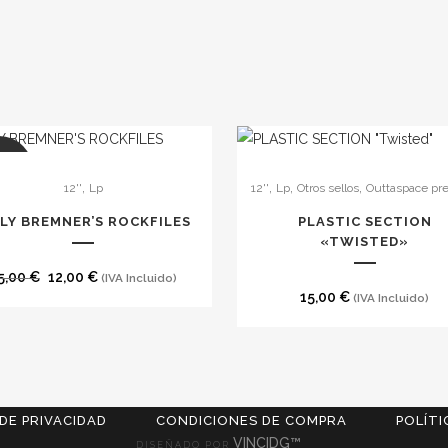
LE
,
,
,
,
12''
Lp
12''
Lp
Otros sellos
Outtaspace pr
LLY BREMNER’S ROCKFILES
PLASTIC SECTION
«TWISTED»
El
El
5,00
€
12,00
€
(IVA Incluido)
15,00
€
(IVA Incluido)
precio
precio
original
actual
era:
es:
15,00 €.
12,00 €.
 DE PRIVACIDAD
CONDICIONES DE COMPRA
POLÍTI
VINCIDG™
DISEÑADO POR