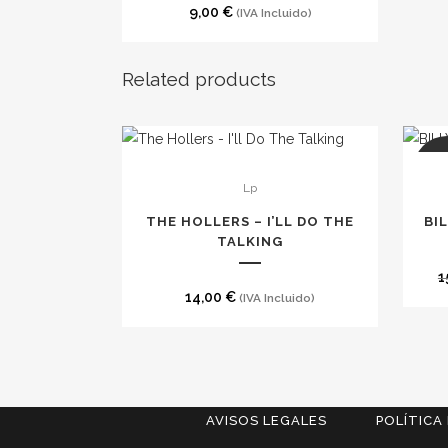
9,00
€
(IVA Incluido)
Related products
SA
Lp
THE HOLLERS – I’LL DO THE
BI
TALKING
1
14,00
€
(IVA Incluido)
AVISOS LEGALES
POLÍTICA