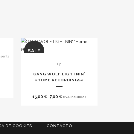
SALE
esents
Lp
GANG WOLF LIGHTNIN’
«HOME RECORDINGS»
El
El
15,00
€
7,00
€
(IVA Incluido)
precio
precio
original
actual
era:
es:
CA DE COOKIES
CONTACTO
15,00 €.
7,00 €.