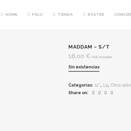
HOME
FOLC
TIENDA
ROSTER
CONCIE
MADDAM – S/T
18,00
€
(IVA Incluido)
Sin existencias
Categorías:
12''
,
Lp
,
Otros sello
Share on: