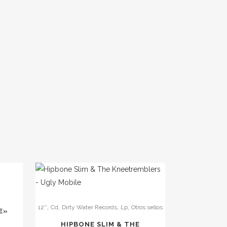
,
,
,
,
12''
Cd
Dirty Water Records
Lp
Otros sellos
E»
HIPBONE SLIM & THE