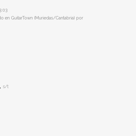
3:03
o en GuitarTown (Muriedas/Cantabria) por
,
s/t