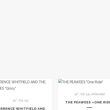
Este
,
,
,
12''
Cd
Lp
vinilo color
producto
,
,
12''
Cd
Lp
to
tiene
THE PEAWEES «ONE RID
múltiples
ARRENCE WHITFIELD AND