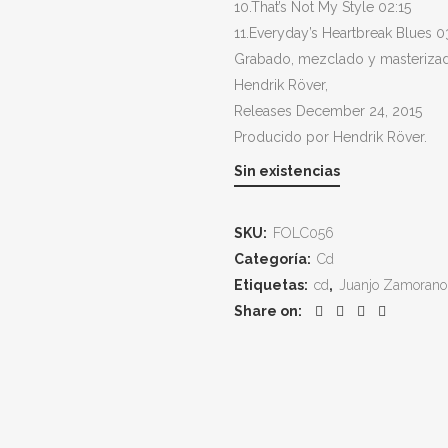
10.That’s Not My Style 02:15
11.Everyday’s Heartbreak Blues 0
Grabado, mezclado y masterizad
Hendrik Röver,
Releases December 24, 2015
Producido por Hendrik Röver.
Sin existencias
SKU:
FOLC056
Categoría:
Cd
Etiquetas:
cd
,
Juanjo Zamorano
Share on: