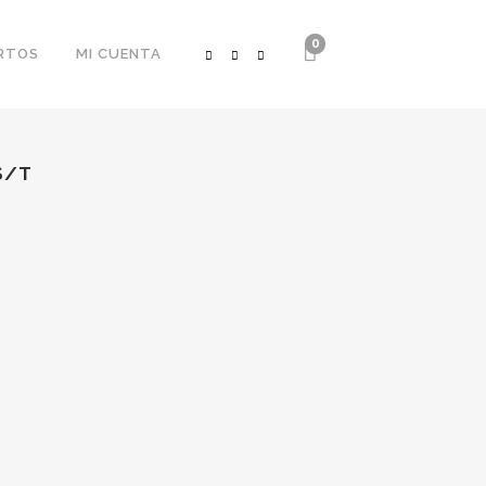
0
RTOS
MI CUENTA
S/T