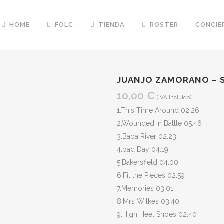
HOME
FOLC
TIENDA
ROSTER
CONCIE
JUANJO ZAMORANO – 
10,00
€
(IVA Incluido)
1.This Time Around 02:26
2.Wounded In Battle 05:46
3.Baba River 02:23
4.bad Day 04:19
5.Bakersfield 04:00
6.Fit the Pieces 02:59
7.Memories 03:01
8.Mrs Wilkes 03:40
9.High Heel Shoes 02:40