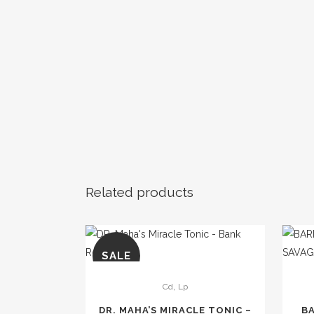
Related products
SALE
Este
Este
,
Cd
Lp
producto
produc
tiene
tiene
DR. MAHA’S MIRACLE TONIC –
B